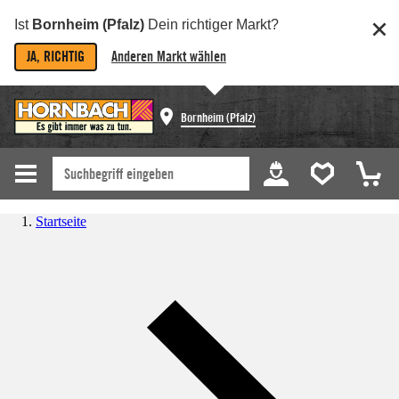
Ist
Bornheim (Pfalz)
Dein richtiger Markt?
JA, RICHTIG
Anderen Markt wählen
Bornheim (Pfalz)
Startseite