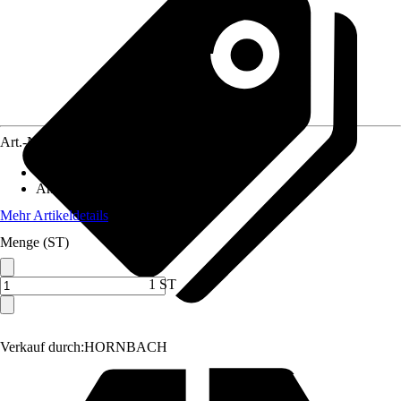
Art.-Nr.
3893568
Artikeltyp
:
Klemme
Anzahl
:
1 Stück
Mehr Artikeldetails
Menge (ST)
1 ST
Verkauf durch:
HORNBACH