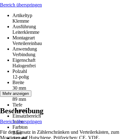
Bereich überspringen
Artikeltyp
Klemme
Ausführung
Leiterklemme
Montageart
Verteilereinbau
Anwendung
Verbindung
Eigenschaft
Halogenfrei
Polzahl
12-polig
Breite
30 mm
Höhe
Mehr anzeigen
89 mm
Tiefe
Beschreibung
15 mm
Einsatzbereich
Bereich überspringen
Innen
Farbton
Für den Einsatz in Zählerschränken und Verteilerkästen, zum
Blau
Montieren auf Hutschiene. Prüfzeichen: CE, VDE.
Anzahl