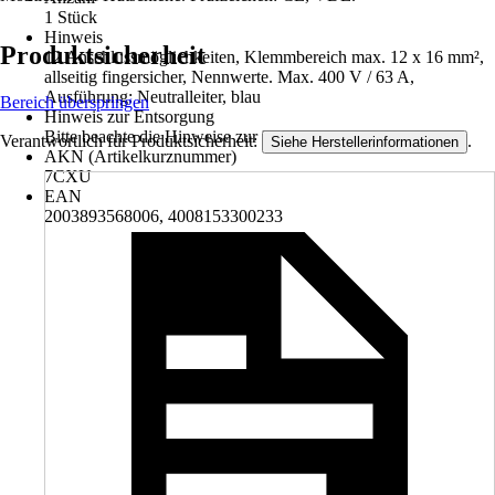
1 Stück
Hinweis
Produktsicherheit
12 Anschlussmöglichkeiten, Klemmbereich max. 12 x 16 mm²,
allseitig fingersicher, Nennwerte. Max. 400 V / 63 A,
Ausführung: Neutralleiter, blau
Bereich überspringen
Hinweis zur Entsorgung
Bitte beachte die Hinweise zur Entsorgung
Verantwortlich für Produktsicherheit:
.
Siehe Herstellerinformationen
AKN (Artikelkurznummer)
7CXU
EAN
2003893568006, 4008153300233