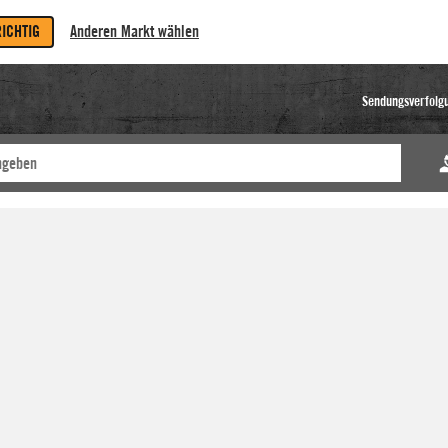
RICHTIG
Anderen Markt wählen
Sendungsverfolg