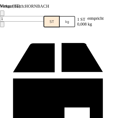
Menge (ST)
Verkauf durch:
HORNBACH
entspricht
1 ST
ST
kg
0,008 kg