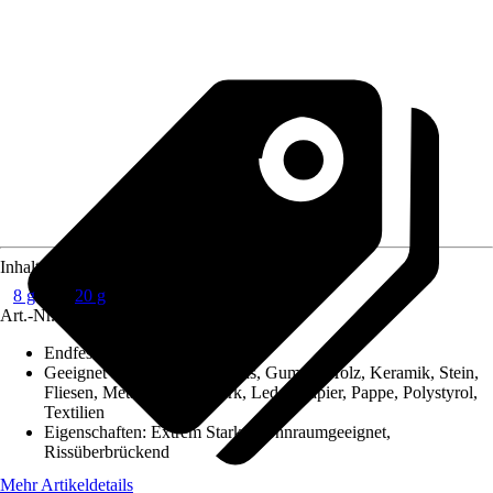
Inhalt
8 g
20 g
Art.-Nr.
7379610
Endfestigkeit nach ca.
:
24 h
Geeignet für Untergrund
:
Glas, Gummi, Holz, Keramik, Stein,
Fliesen, Metall, Beton, Kork, Leder, Papier, Pappe, Polystyrol,
Textilien
Eigenschaften
:
Extrem Stark, Wohnraumgeeignet,
Rissüberbrückend
Mehr Artikeldetails