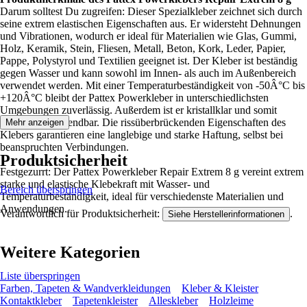
Darum solltest Du zugreifen: Dieser Spezialkleber zeichnet sich durch
seine extrem elastischen Eigenschaften aus. Er widersteht Dehnungen
und Vibrationen, wodurch er ideal für Materialien wie Glas, Gummi,
Holz, Keramik, Stein, Fliesen, Metall, Beton, Kork, Leder, Papier,
Pappe, Polystyrol und Textilien geeignet ist. Der Kleber ist beständig
gegen Wasser und kann sowohl im Innen- als auch im Außenbereich
verwendet werden. Mit einer Temperaturbeständigkeit von -50Â°C bis
+120Â°C bleibt der Pattex Powerkleber in unterschiedlichsten
Umgebungen zuverlässig. Außerdem ist er kristallklar und somit
unauffällig anwendbar. Die rissüberbrückenden Eigenschaften des
Mehr anzeigen
Klebers garantieren eine langlebige und starke Haftung, selbst bei
beanspruchten Verbindungen.
Produktsicherheit
Festgezurrt: Der Pattex Powerkleber Repair Extrem 8 g vereint extrem
starke und elastische Klebekraft mit Wasser- und
Bereich überspringen
Temperaturbeständigkeit, ideal für verschiedenste Materialien und
Anwendungen.
Verantwortlich für Produktsicherheit:
.
Siehe Herstellerinformationen
Weitere Kategorien
Liste überspringen
Farben, Tapeten & Wandverkleidungen
Kleber & Kleister
Kontaktkleber
Tapetenkleister
Alleskleber
Holzleime