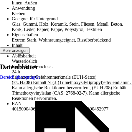
Innen, Außen
Anwendung
Kleben
Geeignet für Untergrund
Glas, Gummi, Holz, Keramik, Stein, Fliesen, Metall, Beton,
Kork, Leder, Papier, Pappe, Polystyrol, Textilien
Eigenschaften
Extrem Stark, Wohnraumgeeignet, Rissüberbrückend
Inhalt
8 g
Mehr anzeigen
Ablösbarkeit
Wasserlöslich
Datenblätter
Endfestigkeit nach ca.
24 h
Bereich überspringen
Ergänzende Gefahrenmerkmale (EUH-Sätze)
(EUH208) Enthält N-(3-(Trimethoxysilyl)propyl)ethylendiamin.
Kann allergische Reaktionen hervorrufen., (EUH208) Enthält
Trimethoxyvinylsilan (CAS: 2768-02-7). Kann allergische
Reaktionen hervorrufen.
EAN
4015000406505, 4015000452885, 4015000452977