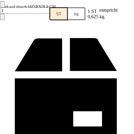
Verkauf durch:
HORNBACH
entspricht
1 ST
ST
kg
0,625 kg