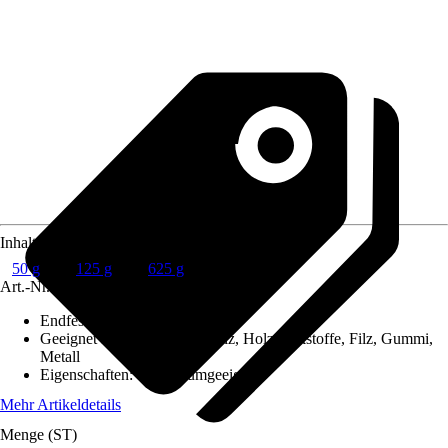
Inhalt
50 g
125 g
625 g
Art.-Nr.
2560283
Endfestigkeit nach ca.
:
72 h
Geeignet für Untergrund
:
Holz, Holzwerkstoffe, Filz, Gummi,
Metall
Eigenschaften
:
Wohnraumgeeignet
Mehr Artikeldetails
Menge (ST)