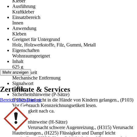
Kleber
Ausführung
Kraftkleber
Einsatzbereich
Innen
Anwendung
Kleben
Geeignet für Untergrund
Holz, Holzwerkstoffe, Filz, Gummi, Metall
Eigenschaften
Wohnraumgeeignet
Inhalt
625 g
Ablösbarkeit
Mehr anzeigen
Mechanische Entfernung
Signalwort
Zertifikate & Services
Gefahr
Sicherheitshinweise (P-Sätze)
Bereich überspringen
(P102) Darf nicht in die Hände von Kindern gelangen., (P103)
Vor Gebrauch Kennzeichnungsetikett lesen.
Endfestigkeit nach ca.
72 h
Gefahrenhinweise (H-Sätze)
(H319) Verursacht schwere Augenreizung., (H315) Verursacht
Hautreizungen., (H225) Flüssigkeit und Dampf leicht