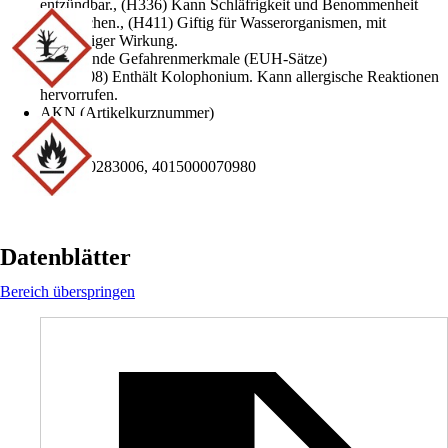
entzündbar., (H336) Kann Schläfrigkeit und Benommenheit
verursachen., (H411) Giftig für Wasserorganismen, mit
langfristiger Wirkung.
Ergänzende Gefahrenmerkmale (EUH-Sätze)
(EUH208) Enthält Kolophonium. Kann allergische Reaktionen
hervorrufen.
AKN (Artikelkurznummer)
X4VD
EAN
2002560283006, 4015000070980
Datenblätter
Bereich überspringen