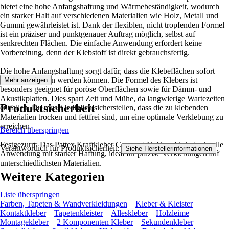
bietet eine hohe Anfangshaftung und Wärmebeständigkeit, wodurch
ein starker Halt auf verschiedenen Materialien wie Holz, Metall und
Gummi gewährleistet ist. Dank der flexiblen, nicht tropfenden Formel
ist ein präziser und punktgenauer Auftrag möglich, selbst auf
senkrechten Flächen. Die einfache Anwendung erfordert keine
Vorbereitung, denn der Klebstoff ist direkt gebrauchsfertig.
Die hohe Anfangshaftung sorgt dafür, dass die Klebeflächen sofort
sicher verbunden werden können. Die Formel des Klebers ist
Mehr anzeigen
besonders geeignet für poröse Oberflächen sowie für Dämm- und
Akustikplatten. Dies spart Zeit und Mühe, da langwierige Wartezeiten
Produktsicherheit
entfallen. Du musst lediglich sicherstellen, dass die zu klebenden
Materialien trocken und fettfrei sind, um eine optimale Verklebung zu
erreichen.
Bereich überspringen
Festgezurrt: Das Pattex Kraftkleber Compact Gel kombiniert schnelle
Verantwortlich für Produktsicherheit:
.
Siehe Herstellerinformationen
Anwendung mit starker Haftung, ideal für präzise Verklebungen auf
unterschiedlichsten Materialien.
Weitere Kategorien
Liste überspringen
Farben, Tapeten & Wandverkleidungen
Kleber & Kleister
Kontaktkleber
Tapetenkleister
Alleskleber
Holzleime
Montagekleber
2 Komponenten Kleber
Sekundenkleber