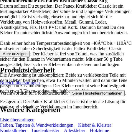
Produktmerkmale des Pattex Kraftkleber Classic 50 g
Darum solltest Du zugreifen: Der Pattex Kraftkleber Classic ist ein
leistungsstarker Alleskleber, der schnelle und langlebige Verklebungen
ermöglicht. Er ist vielseitig einsetzbar und eignet sich für die
Verklebung von Holzwerkstoffen, Metall, Gummi, Leder,
Akustikplatten, Filz, Hart-PVC und Kork. Dadurch kannst Du den
Kleber für unterschiedlichste Anwendungen im Innenbereich nutzen.
Dank seiner hohen Temperaturbeständigkeit von -40Â°C bis +110Â°C
und seiner hohen Scherfestigkeit ist der Pattex Kraftkleber Classic
extrem belastbar. Der Kleber ist frei von Toluol, was ihn zusätzlich
Mehr anzeigen
sicher für den Einsatz in Wohnräumen macht. Mit einer 50 g Tube
ausgestattet, lässt sich der Kleber einfach dosieren und auftragen.
Produktsicherheit
Die Anwendung ist unkompliziert: Beide zu verklebenden Teile mit
dem Kleber bestreichen, etwa 15 Minuten warten und dann die Teile
Bereich überspringen
passgenau zusammenfügen. Der Kleber erreicht seine Endfestigkeit
nach etwa 3 Tagen, sodass eine haltbare Verklebung garantiert ist.
Verantwortlich für Produktsicherheit:
.
Siehe Herstellerinformationen
Festgezurrt: Der Pattex Kraftkleber Classic ist die ideale Lösung für
starke und vielseitige Verklebungen im Innenbereich.
Weitere Kategorien
Liste überspringen
Farben, Tapeten & Wandverkleidungen
Kleber & Kleister
Kontaktkleber
Tapetenkleister
Alleskleber
Holzleime