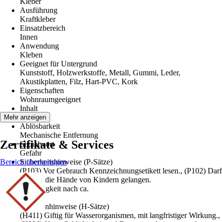
Kleber
Ausführung
Kraftkleber
Einsatzbereich
Innen
Anwendung
Kleben
Geeignet für Untergrund
Kunststoff, Holzwerkstoffe, Metall, Gummi, Leder,
Akustikplatten, Filz, Hart-PVC, Kork
Eigenschaften
Wohnraumgeeignet
Inhalt
50 g
Mehr anzeigen
Ablösbarkeit
Mechanische Entfernung
Zertifikate & Services
Signalwort
Gefahr
Bereich überspringen
Sicherheitshinweise (P-Sätze)
(P103) Vor Gebrauch Kennzeichnungsetikett lesen., (P102) Darf
nicht in die Hände von Kindern gelangen.
Endfestigkeit nach ca.
72 h
Gefahrenhinweise (H-Sätze)
(H411) Giftig für Wasserorganismen, mit langfristiger Wirkung.,