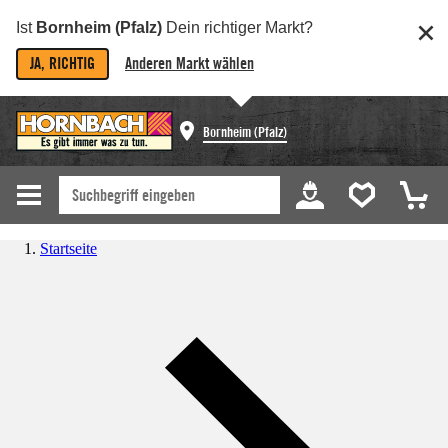
Ist
Bornheim (Pfalz)
Dein richtiger Markt?
JA, RICHTIG
Anderen Markt wählen
Bornheim (Pfalz)
Startseite