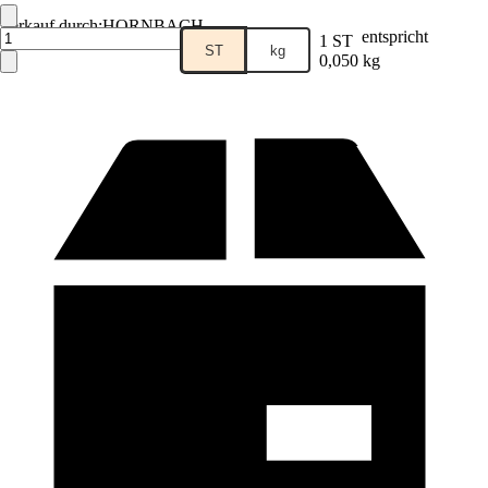
Verkauf durch:
HORNBACH
entspricht
1 ST
ST
kg
0,050 kg