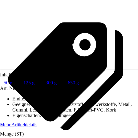
Inhalt
50 g
125 g
300 g
650 g
Art.-Nr.
2560294
Endfestigkeit nach ca.
:
72 h
Geeignet für Untergrund
:
Kunststoff, Holzwerkstoffe, Metall,
Gummi, Leder, Akustikplatten, Filz, Hart-PVC, Kork
Eigenschaften
:
Wohnraumgeeignet
Mehr Artikeldetails
Menge (ST)