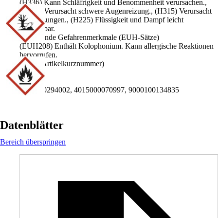
(H336) Kann Schläfrigkeit und Benommenheit verursachen.,
(H319) Verursacht schwere Augenreizung., (H315) Verursacht
Hautreizungen., (H225) Flüssigkeit und Dampf leicht
entzündbar.
Ergänzende Gefahrenmerkmale (EUH-Sätze)
(EUH208) Enthält Kolophonium. Kann allergische Reaktionen
hervorrufen.
AKN (Artikelkurznummer)
TXKN
EAN
2002560294002, 4015000070997, 9000100134835
Datenblätter
Bereich überspringen