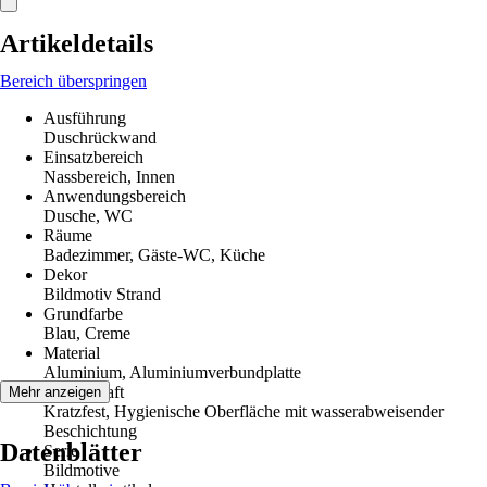
Artikeldetails
Bereich überspringen
Ausführung
Duschrückwand
Einsatzbereich
Nassbereich, Innen
Anwendungsbereich
Dusche, WC
Räume
Badezimmer, Gäste-WC, Küche
Dekor
Bildmotiv Strand
Grundfarbe
Blau, Creme
Material
Aluminium, Aluminiumverbundplatte
Eigenschaft
Mehr anzeigen
Kratzfest, Hygienische Oberfläche mit wasserabweisender
Beschichtung
Datenblätter
Serie
Bildmotive