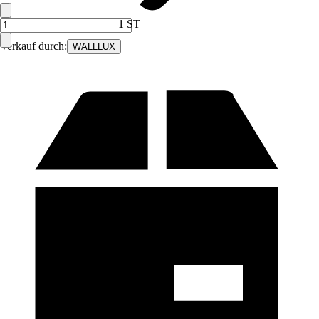
1 ST
Verkauf durch:
WALLLUX