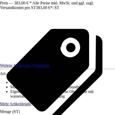
Preis — 383,00 € * Alle Preise inkl. MwSt. und ggf. zzgl.
Versandkosten pro ST
383,00 €
*
/
ST
Weitere Artikel des Verkäufers
Art.-Nr.
12584539
Maße (LxBxS)
:
2550x1500x3
Material
:
Aluminium, Aluminiumverbundplatte
Eigenschaft
:
Kratzfest, Hygienische Oberfläche mit
wasserabweisender Beschichtung
Mehr Artikeldetails
Menge (ST)