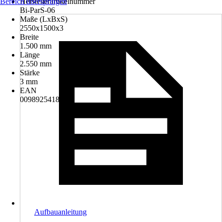
Bereich überspringen
Herstellerartikelnummer
Bi-ParS-06
Maße (LxBxS)
2550x1500x3
Breite
1.500 mm
Länge
2.550 mm
Stärke
3 mm
EAN
0098925418697
Aufbauanleitung