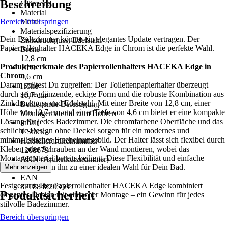
Beschreibung
Glänzend
Material
Bereich überspringen
Metall
Materialspezifizierung
Dein Badezimmer könnte ein elegantes Update vertragen. Der
Zinkdruckguss, Edelstahl
Papierrollenhalter HACEKA Edge in Chrom ist die perfekte Wahl.
Breite
12,8 cm
Produktmerkmale des Papierrollenhalters HACEKA Edge in
Tiefe
Chrom
4,6 cm
Darum solltest Du zugreifen: Der Toilettenpapierhalter überzeugt
Höhe
durch seine glänzende, eckige Form und die robuste Kombination aus
10,7 cm
Zinkdruckguss und Edelstahl. Mit einer Breite von 12,8 cm, einer
Beiliegende Befestigung
Höhe von 10,7 cm und einer Tiefe von 4,6 cm bietet er eine kompakte
Montagematerial zum Bohren
Lösung für jedes Badezimmer. Die chromfarbene Oberfläche und das
Inhalt
schlichte Design ohne Deckel sorgen für ein modernes und
1 Stück
minimalistisches Erscheinungsbild. Der Halter lässt sich flexibel durch
Herstellerartikelnummer
Kleben oder Schrauben an der Wand montieren, wobei das
1208679
Montagematerial bereits beiliegt. Diese Flexibilität und einfache
AKN (Artikelkurznummer)
Montage machen ihn zu einer idealen Wahl für Dein Bad.
Mehr anzeigen
2F6N
EAN
Festgezurrt: Der Papierrollenhalter HACEKA Edge kombiniert
8718848203539
Produktsicherheit
elegantes Design mit einfacher Montage – ein Gewinn für jedes
stilvolle Badezimmer.
Bereich überspringen