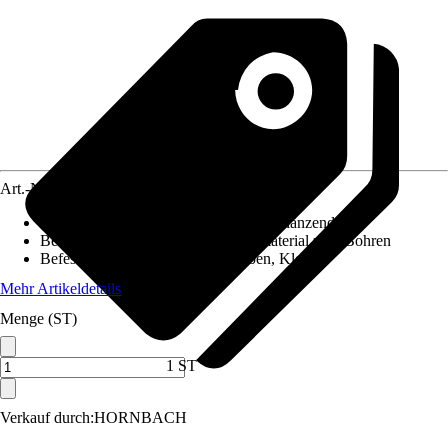
Art.-Nr.
10592814
Oberfläche/Oberflächenbehandlung
:
Glänzend
Beiliegende Befestigung
:
Montagematerial zum Bohren
Befestigungsmöglichkeit
:
Schrauben, Kleben
Mehr Artikeldetails
Menge (ST)
1 ST
Verkauf durch:
HORNBACH