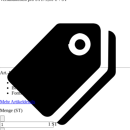
Art.-Nr.
12111900
Gewicht
:
9,8 kg
Breite
:
136 cm
Form
:
Rechteck
Mehr Artikeldetails
Menge (ST)
1 ST