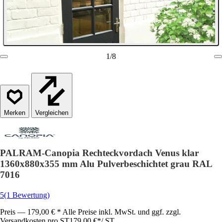
1
/
8
Vergleichen
PALRAM-Canopia Rechteckvordach Venus klar
1360x880x355 mm Alu Pulverbeschichtet grau RAL
7016
5
(1 Bewertung)
Preis — 179,00 € * Alle Preise inkl. MwSt. und ggf. zzgl.
Versandkosten pro ST
179,00 €
*
/
ST