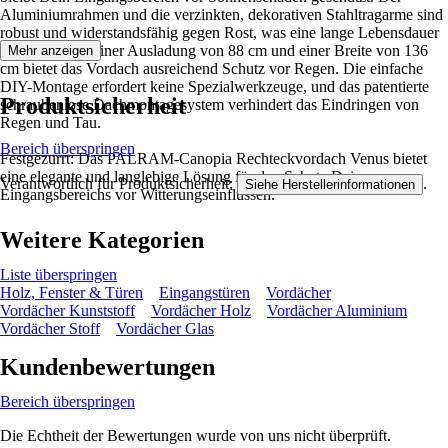
Aluminiumrahmen und die verzinkten, dekorativen Stahltragarme sind
robust und widerstandsfähig gegen Rost, was eine lange Lebensdauer
garantiert. Mit einer Ausladung von 88 cm und einer Breite von 136
Mehr anzeigen
cm bietet das Vordach ausreichend Schutz vor Regen. Die einfache
DIY-Montage erfordert keine Spezialwerkzeuge, und das patentierte
Produktsicherheit
schraubenlose Dachmontagesystem verhindert das Eindringen von
Regen und Tau.
Bereich überspringen
Festgezurrt: Das PALRAM-Canopia Rechteckvordach Venus bietet
eine elegante und langlebige Lösung für den Schutz Deines
Verantwortlich für Produktsicherheit:
.
Siehe Herstellerinformationen
Eingangsbereichs vor Witterungseinflüssen.
Weitere Kategorien
Liste überspringen
Holz, Fenster & Türen
Eingangstüren
Vordächer
Vordächer Kunststoff
Vordächer Holz
Vordächer Aluminium
Vordächer Stoff
Vordächer Glas
Kundenbewertungen
Bereich überspringen
Die Echtheit der Bewertungen wurde von uns nicht überprüft.