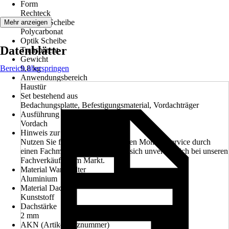
Form
Rechteck
Material Scheibe
Mehr anzeigen
Polycarbonat
Optik Scheibe
Datenblätter
Transparent
Gewicht
Bereich überspringen
9,8 kg
Anwendungsbereich
Haustür
Set bestehend aus
Bedachungsplatte, Befestigungsmaterial, Vordachträger
Ausführung
Vordach
Hinweis zur Montage
Nutzen Sie für die Montage unseren Montageservice durch
einen Fachmann. Informieren Sie sich unverbindlich bei unseren
Fachverkäufern im Markt.
Material Wandhalter
Aluminium
Material Dach
Kunststoff
Dachstärke
2 mm
AKN (Artikelkurznummer)