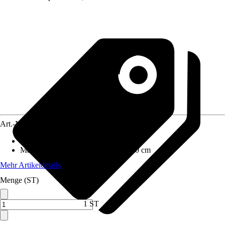
Art.-Nr.
10598786
Artikeltyp
:
Box
Maße (BxHxT)
:
120 cm x N/A x 100 cm
Mehr Artikeldetails
Menge (ST)
1 ST