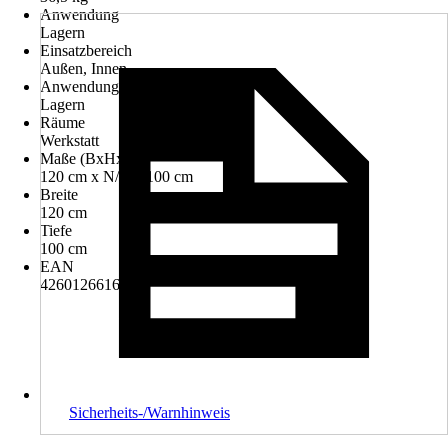
Anwendung
Lagern
Einsatzbereich
Außen, Innen
Anwendungsbereich
Lagern
Räume
Werkstatt
Maße (BxHxT)
120 cm x N/A x 100 cm
Breite
120 cm
Tiefe
100 cm
EAN
4260126616134
Sicherheits-/Warnhinweis