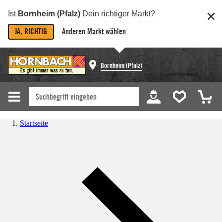
Ist
Bornheim (Pfalz)
Dein richtiger Markt?
JA, RICHTIG
Anderen Markt wählen
Bornheim (Pfalz)
Startseite