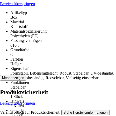
Bereich überspringen
Artikeltyp
Box
Material
Kunststoff
Materialspezifizierung
Polyethylen (PE)
Fassungsvermögen
610 l
Grundfarbe
Grau
Farbton
Hellgrau
Eigenschaft
Formstabil, Lebensmittelecht, Robust, Stapelbar, UV-beständig,
Witterungsbeständig, Recyclebar, Vielseitig einsetzbar
Mehr anzeigen
Funktionen
Stapelbar
Produktsicherheit
Inhalt
1 Stück
Hinweis
Bereich überspringen
3 Kufen
Gewicht
Verantwortlich für Produktsicherheit:
.
Siehe Herstellerinformationen
36,5 kg