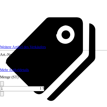
Weitere Artikel des Verkäufers
Art.-Nr.
12206862
Artikeltyp
:
Bastelmaterial
Mehr Artikeldetails
Menge (ST)
1 ST