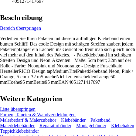
4051271417697
Beschreibung
Bereich überspringen
Verleihen Sie Ihren Paketen mit diesem auffälligen Klebeband einen
bunten Schliff! Das coole Design mit schrägen Streifen zaubert jedem
Paketempfänger ein Lächeln ins Gesicht So freut man sich gleich noch
viel mehr auf den Inhalt des Paketes. - Paketklebeband im schrägen
Streifen-Design und Neon-Akzenten - Maße: 5cm breit; 32m auf der
Rolle - Farbe: Neonpink und Neonorange - Design: Futschikato
HerstellerRICO-Design tapMediumTitelPaketklebeband Neon, Pink /
Orange, 5 cm x 32 mSpracheNicht zu entscheidenLaenge50
mmHoehe95 mmBreite95 mmEAN4051271417697
Weitere Kategorien
Liste überspringen
Farben, Tapeten & Wandverkleidungen
Malerbedarf & Malerzubehör
Klebebänder
Paketband
Malerklebebänder
Reparaturbänder
Montagebänder
Klebehaken
Teppichklebebänder