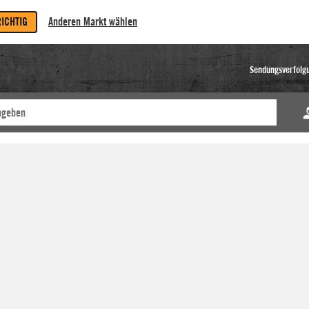
RICHTIG
Anderen Markt wählen
Sendungsverfolg