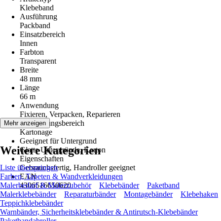
Klebeband
Ausführung
Packband
Einsatzbereich
Innen
Farbton
Transparent
Breite
48 mm
Länge
66 m
Anwendung
Fixieren, Verpacken, Reparieren
Anwendungsbereich
Mehr anzeigen
Kartonage
Geeignet für Untergrund
Weitere Kategorien
Glatte Untergründe, Karton
Eigenschaften
Liste überspringen
Gebrauchsfertig, Handroller geeignet
Farben, Tapeten & Wandverkleidungen
EAN
Malerbedarf & Malerzubehör
4306516650620
Klebebänder
Paketband
Malerklebebänder
Reparaturbänder
Montagebänder
Klebehaken
Teppichklebebänder
Warnbänder, Sicherheitsklebebänder & Antirutsch-Klebebänder
Paketbandabroller