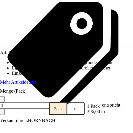
Art.-Nr.
12469864
Geeignet für Untergrund
:
Glatte Untergründe, Karton
Eigenschaften
:
Gebrauchsfertig, Handroller geeignet
Einsatzbereich
:
Innen
Mehr Artikeldetails
Menge (Pack)
entspricht
1 Pack
Pack
m
396,00 m
Verkauf durch:
HORNBACH