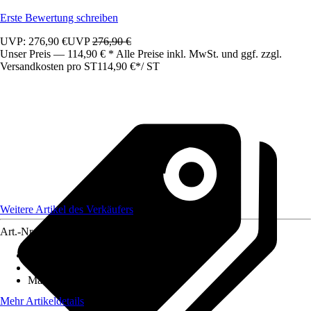
Erste Bewertung schreiben
UVP: 276,90 €
UVP
276,90 €
Unser Preis — 114,90 € * Alle Preise inkl. MwSt. und ggf. zzgl.
Versandkosten pro ST
114,90 €
*
/
ST
Weitere Artikel des Verkäufers
Art.-Nr.
12495583
Artikeltyp
:
Gartendekor
Grundfarbe
:
Schwarz
Material
:
Stahl
Mehr Artikeldetails