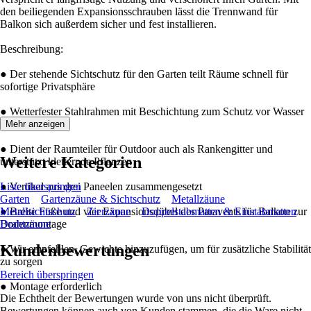
den beiliegenden Expansionsschrauben lässt die Trennwand für
Balkon sich außerdem sicher und fest installieren.
Beschreibung:
● Der stehende Sichtschutz für den Garten teilt Räume schnell für
sofortige Privatsphäre
● Wetterfester Stahlrahmen mit Beschichtung zum Schutz vor Wasser
und Rost
Mehr anzeigen
● Dient der Raumteiler für Outdoor auch als Rankengitter und
Weitere Kategorien
unterstützt kletternde Pflanzen
● Vertikal aus drei Paneelen zusammengesetzt
Liste überspringen
Garten
Gartenzäune & Sichtschutz
Metallzäune
● Breite Füße und vier Expansionsdübel des Paravents für Balkon zur
Metallsichtschutz
Zierzäune
Doppelstabmatten & Einstabmatten
Bodenmontage
Drahtzäune
Kundenbewertungen
● Wir empfehlen, Gewichte hinzuzufügen, um für zusätzliche Stabilität
zu sorgen
Bereich überspringen
● Montage erforderlich
Die Echtheit der Bewertungen wurde von uns nicht überprüft.
Bewertungen können auch von Kunden stammen, die die Ware nicht