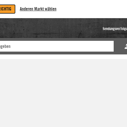
RICHTIG
Anderen Markt wählen
Sendungsverfolg