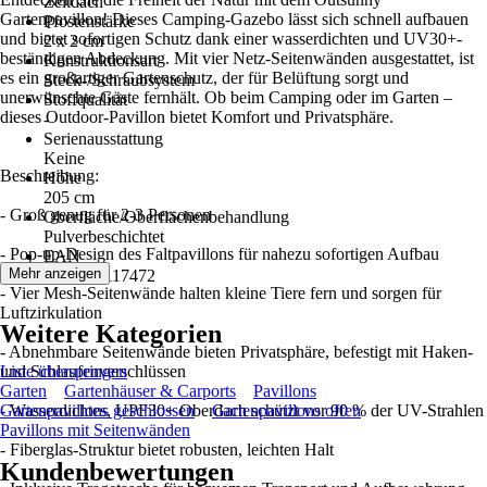
Zeltdach
Gartenpavillon! Dieses Camping-Gazebo lässt sich schnell aufbauen
Pfostenstärke
und bietet sofortigen Schutz dank einer wasserdichten und UV30+-
2 x 2 cm
beständigen Abdeckung. Mit vier Netz-Seitenwänden ausgestattet, ist
Konstruktionsart
es ein großartiger Gartenschutz, der für Belüftung sorgt und
Steck-/Schraubsystem
unerwünschte Gäste fernhält. Ob beim Camping oder im Garten –
Stoffqualität
dieses Outdoor-Pavillon bietet Komfort und Privatsphäre.
-
Serienausstattung
Keine
Beschreibung:
Höhe
205 cm
- Groß genug für 2-3 Personen
Oberfläche/Oberflächenbehandlung
Pulverbeschichtet
- Pop-up-Design des Faltpavillons für nahezu sofortigen Aufbau
EAN
Mehr anzeigen
4255923117472
- Vier Mesh-Seitenwände halten kleine Tiere fern und sorgen für
Luftzirkulation
Weitere Kategorien
- Abnehmbare Seitenwände bieten Privatsphäre, befestigt mit Haken-
und Schlaufenverschlüssen
Liste überspringen
Garten
Gartenhäuser & Carports
Pavillons
- Wasserdichtes, UPF30+ Oberdach schützt vor 90 % der UV-Strahlen
Gartenpavillons geschlossen
Gartenpavillons offen
Pavillons mit Seitenwänden
- Fiberglas-Struktur bietet robusten, leichten Halt
Kundenbewertungen