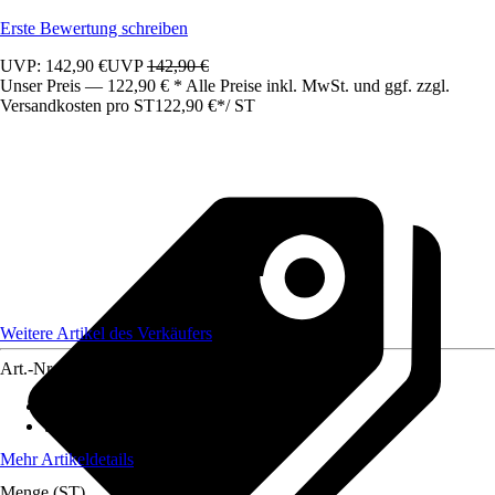
Erste Bewertung schreiben
UVP: 142,90 €
UVP
142,90 €
Unser Preis — 122,90 € * Alle Preise inkl. MwSt. und ggf. zzgl.
Versandkosten pro ST
122,90 €
*
/
ST
Weitere Artikel des Verkäufers
Art.-Nr.
12799102
Aufstellfläche in qm
:
3,422 m²
Stoffqualität
:
-
Mehr Artikeldetails
Menge (ST)