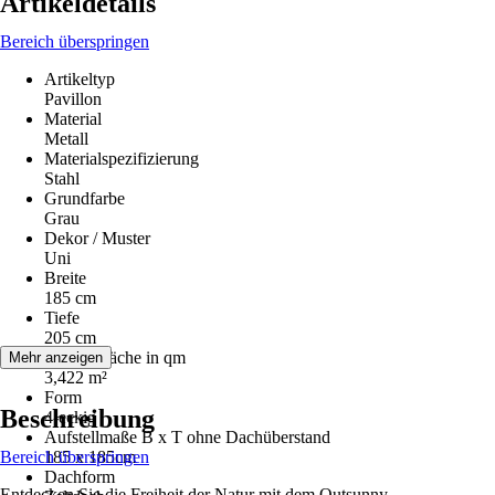
Artikeldetails
Bereich überspringen
Artikeltyp
Pavillon
Material
Metall
Materialspezifizierung
Stahl
Grundfarbe
Grau
Dekor / Muster
Uni
Breite
185 cm
Tiefe
205 cm
Aufstellfläche in qm
Mehr anzeigen
3,422 m²
Form
Beschreibung
4-eckig
Aufstellmaße B x T ohne Dachüberstand
Bereich überspringen
185 x 185cm
Dachform
Entdecken Sie die Freiheit der Natur mit dem Outsunny