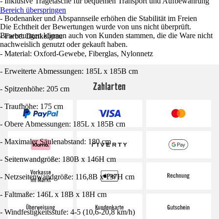
- Inklusive Tragetasche für bequemen Transport und Aufbewahrung
Bereich überspringen
- Bodenanker und Abspannseile erhöhen die Stabilität im Freien
Die Echtheit der Bewertungen wurde von uns nicht überprüft.
Bewertungen können auch von Kunden stammen, die die Ware nicht
- Farbe: Dunkelgrau
nachweislich genutzt oder gekauft haben.
- Material: Oxford-Gewebe, Fiberglas, Nylonnetz
- Erweiterte Abmessungen: 185L x 185B cm
Zahlarten
- Spitzenhöhe: 205 cm
- Traufhöhe: 175 cm
- Obere Abmessungen: 185L x 185B cm
- Maximaler Säulenabstand: 180 cm
- Seitenwandgröße: 180B x 146H cm
- Netzseitenwandgröße: 116,8B x 137H cm
- Faltmaße: 146L x 18B x 18H cm
- Windfestigkeitsstufe: 4-5 (10,6-20,8 km/h)