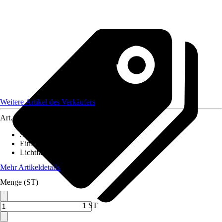
Weitere Artikel des Verkäufers
Art.-Nr.
12651846
Stromversorgung
:
-
Einsatzbereich
:
Innen
Lichtfarbe
:
Warmweiß
Mehr Artikeldetails
Menge (ST)
1 ST