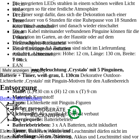
Die integrierten LEDs strahlen in einem schönen weißen Licht
24 cm
und sorgen so für eine festliche Atmosphäre
Höhe
Der Timer sorgt dafür, dass sich die Dekoration nach einer
14 cm
Brenndauer von 6 Stunden für eine Ruhepause von 18 Stunden
Timer
automatisch ausschaltet und danach wieder einschaltet
Kein Timer enthalten
Die am Kabel miteinander verbundenen Pinguine können für die
Inhalt
Dekoration im Garten, an der Haustür oder auf dem
1 Stück
Weihnachtsbaum eingesetzt werden
Elektroaltgerät-Rücknahme
Die drei nötigen AA Batterien sind nicht im Lieferumfang
Keine Elektrogeräte enthalten
enthalten. Abmessungen: Höhe: 12 cm, Länge: 130 cm, Breite:
Anzahl Leuchtmittel
9 cm
1 Stück
EAN
Niedliche Outdoor-Beleuchtung ,Crystalo' mit 5 Pinguinen,
Mehr anzeigen
7391482059475
Batterie + Timer, weiß-grau, L 130cm
Dekorative Outdoor-
Lichterkette ,Crystalo' mit Pinguin-Motiven für den Außenbereich
Entsorgung
Maße:
(L) 130 cm x (H) 12 cm x (T) 9 cm
Material:
Kunststoff
Bereich überspringen
Form:
Lichterkette mit Pinguin-Figuren
Farbe:
grau-weiß
Lichtquelle:
40 x weiße LEDs, fest verbaut
Energiequelle:
Batteriebetrieb
Batteriebetrieben:
3 x AA Batterien, nicht inkludiert
Timer
: 6h/18h, wiederholend
Elektrogeräte, Batterien, Akkus und Leuchtmittel dürfen nicht im
Kabellänge:
50 cm Zuleitung
Hausmüll entsorgt werden. Batterien, Akkus und Leuchtmittel sind vor