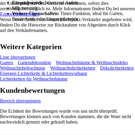
Einsatzbereich:
Innen und Außen
der Entsorgung aus dem Gerät zu entnehmen, sofern dies
Stil:
verspielt
zerstörungsfrei möglich ist. Mehr Informationen findest Du bei unseren
Weitere Eigenschaften:
Timer-Funktion, ideal für Garten,
Entsorgungsservices
.
Fensterbank oder Eingangsbereich
Wenn dieser Artikel von einem Marktplatz-Verkäufer angeboten wird,
findest Du die Hinweise zur Rücknahme von Altgeräten durch Klick
auf den Verkäufernamen.
Weitere Kategorien
Liste überspringen
Garten
Gartendekoration
Weihnachtsbäume & Weihnachtsdeko
Weihnachtsbeleuchtung
Weihnachtslichterketten
Dekolichterketten
Eisregen Lichterkette & Lichterkettenvorhang
Lichterketten für Weihnachtsbäume
Kundenbewertungen
Bereich überspringen
Die Echtheit der Bewertungen wurde von uns nicht überprüft.
Bewertungen können auch von Kunden stammen, die die Ware nicht
nachweislich genutzt oder gekauft haben.