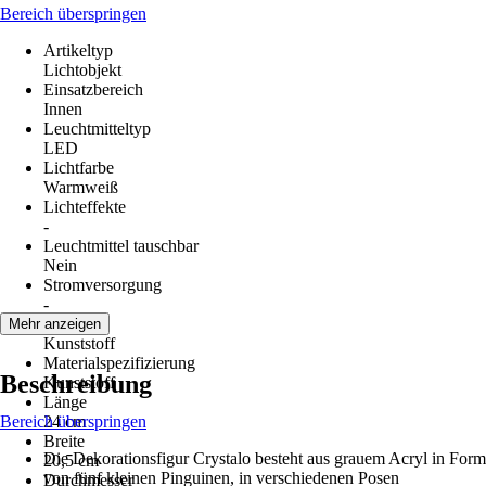
Bereich überspringen
Artikeltyp
Lichtobjekt
Einsatzbereich
Innen
Leuchtmitteltyp
LED
Lichtfarbe
Warmweiß
Lichteffekte
-
Leuchtmittel tauschbar
Nein
Stromversorgung
-
Material
Mehr anzeigen
Kunststoff
Materialspezifizierung
Beschreibung
Kunststoff
Länge
Bereich überspringen
24 cm
Breite
Die Dekorationsfigur Crystalo besteht aus grauem Acryl in Form
20,5 cm
von fünf kleinen Pinguinen, in verschiedenen Posen
Durchmesser