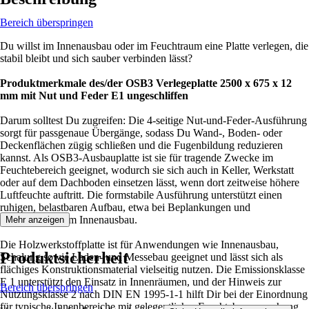
Bereich überspringen
Du willst im Innenausbau oder im Feuchtraum eine Platte verlegen, die
stabil bleibt und sich sauber verbinden lässt?
Produktmerkmale des/der OSB3 Verlegeplatte 2500 x 675 x 12
mm mit Nut und Feder E1 ungeschliffen
Darum solltest Du zugreifen: Die 4-seitige Nut-und-Feder-Ausführung
sorgt für passgenaue Übergänge, sodass Du Wand-, Boden- oder
Deckenflächen zügig schließen und die Fugenbildung reduzieren
kannst. Als OSB3-Ausbauplatte ist sie für tragende Zwecke im
Feuchtebereich geeignet, wodurch sie sich auch in Keller, Werkstatt
oder auf dem Dachboden einsetzen lässt, wenn dort zeitweise höhere
Luftfeuchte auftritt. Die formstabile Ausführung unterstützt einen
ruhigen, belastbaren Aufbau, etwa bei Beplankungen und
Aussteifungen im Innenausbau.
Mehr anzeigen
Die Holzwerkstoffplatte ist für Anwendungen wie Innenausbau,
Produktsicherheit
Schalung sowie Laden- und Messebau geeignet und lässt sich als
flächiges Konstruktionsmaterial vielseitig nutzen. Die Emissionsklasse
E 1 unterstützt den Einsatz in Innenräumen, und der Hinweis zur
Bereich überspringen
Nutzungsklasse 2 nach DIN EN 1995-1-1 hilft Dir bei der Einordnung
für typische Innenbereiche mit gelegentlicher Feuchtebeanspruchung.