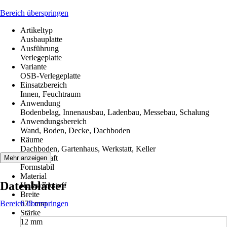
Bereich überspringen
Artikeltyp
Ausbauplatte
Ausführung
Verlegeplatte
Variante
OSB-Verlegeplatte
Einsatzbereich
Innen, Feuchtraum
Anwendung
Bodenbelag, Innenausbau, Ladenbau, Messebau, Schalung
Anwendungsbereich
Wand, Boden, Decke, Dachboden
Räume
Dachboden, Gartenhaus, Werkstatt, Keller
Eigenschaft
Mehr anzeigen
Formstabil
Material
Datenblätter
Holzwerkstoff
Breite
Bereich überspringen
675 mm
Stärke
12 mm