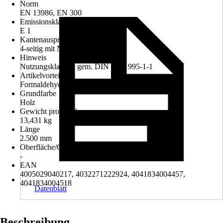
Norm
EN 13986, EN 300
Emissionsklasse
E 1
Kantenausprägung
4-seitig mit Nut und Feder
Hinweis
Nutzungsklasse 2 gem. DIN EN 1995-1-1
Artikelvorteil
Formaldehydfrei verleimt
Grundfarbe
Holz
Gewicht pro Stück
13,431 kg
Länge
2.500 mm
Oberfläche/Oberflächenbehandlung
-
EAN
4005029040217, 4032271222924, 4041834004457,
4041834004518
Datenblatt
Beschreibung