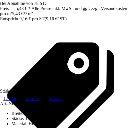
Bei Abnahme von 78 ST:
Preis — 5,43 € * Alle Preise inkl. MwSt. und ggf. zzgl. Versandkosten
pro m²
5,43 €
*
/
m²
Entspricht 9,16 € pro ST
(
9,16 €
/
ST
)
Stärke
12 mm
15 mm
18 mm
Art.-Nr.
7226146
Breite
:
675 mm
Stärke
:
12 mm
Material
:
Holzwerkstoff