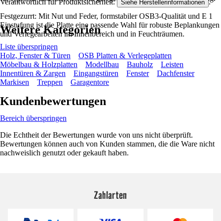
Verantwortlich für Produktsicherheit:
.
Siehe Herstellerinformationen
Festgezurrt: Mit Nut und Feder, formstabiler OSB3-Qualität und E 1
Einstufung ist die Platte eine passende Wahl für robuste Beplankungen
Weitere Kategorien
und Verlegearbeiten im Innenbereich und in Feuchträumen.
Liste überspringen
Holz, Fenster & Türen
OSB Platten & Verlegeplatten
Möbelbau & Holzplatten
Modellbau
Bauholz
Leisten
Innentüren & Zargen
Eingangstüren
Fenster
Dachfenster
Markisen
Treppen
Garagentore
Kundenbewertungen
Bereich überspringen
Die Echtheit der Bewertungen wurde von uns nicht überprüft.
Bewertungen können auch von Kunden stammen, die die Ware nicht
nachweislich genutzt oder gekauft haben.
Zahlarten