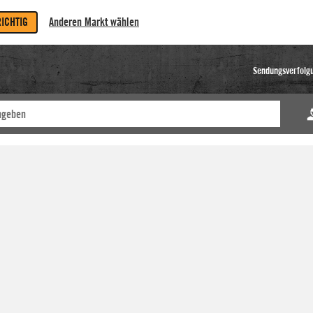
RICHTIG
Anderen Markt wählen
Sendungsverfolg