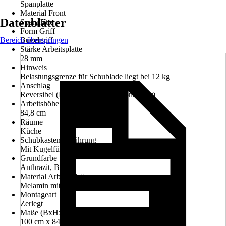
Spanplatte
Material Front
Datenblätter
Spanplatte
Form Griff
Bereich überspringen
Bügelgriff
Stärke Arbeitsplatte
28 mm
Hinweis
Belastungsgrenze für Schublade liegt bei 12 kg
Anschlag
Reversibel (Links oder Rechts montierbar)
Arbeitshöhe
84,8 cm
Räume
Küche
Schubkastenausführung
Mit Kugelführung und Spanplattenzarge
Grundfarbe
Anthrazit, Beige
Material Arbeitsplatte
Melamin mit vorderseitiger Dickkante
Montageart
Zerlegt
Maße (BxHxT)
100 cm x 84.8 cm x 60 cm