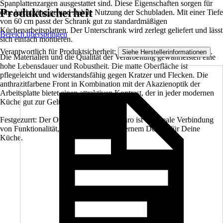
Spanplattenzargen ausgestattet sind. Diese Eigenschaften sorgen für
Produktsicherheit
eine leichtgängige und stabile Nutzung der Schubladen. Mit einer Tiefe
von 60 cm passt der Schrank gut zu standardmäßigen
Küchenarbeitsplatten. Der Unterschrank wird zerlegt geliefert und lässt
Bereich überspringen
sich einfach montieren.
Verantwortlich für Produktsicherheit:
.
Siehe Herstellerinformationen
Die Materialien und die Qualität der Verarbeitung gewährleisten eine
hohe Lebensdauer und Robustheit. Die matte Oberfläche ist
pflegeleicht und widerstandsfähig gegen Kratzer und Flecken. Die
anthrazitfarbene Front in Kombination mit der Akazienoptik der
Arbeitsplatte bietet einen attraktiven Kontrast, der in jeder modernen
Küche gut zur Geltung kommt.
Festgezurrt: Der Optifit Unterschrank Faro ist die ideale Verbindung
von Funktionalität, Flexibilität und modernem Design für Deine
Küche.