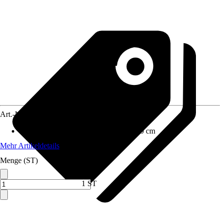
Art.-Nr.
10173330
Maße (BxHxT)
:
100 cm x 84.8 cm x 60 cm
Mehr Artikeldetails
Menge (ST)
1 ST