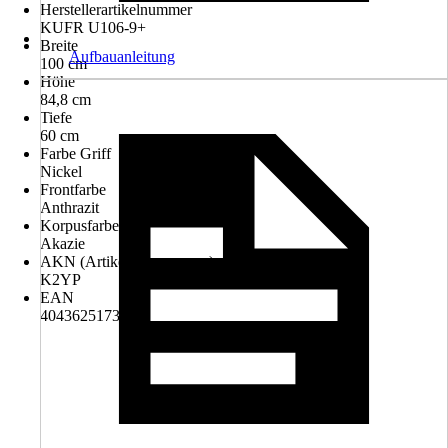
Herstellerartikelnummer
KUFR U106-9+
Breite
Aufbauanleitung
100 cm
Höhe
84,8 cm
Tiefe
60 cm
Farbe Griff
Nickel
Frontfarbe
Anthrazit
Korpusfarbe
Akazie
AKN (Artikelkurznummer)
K2YP
EAN
4043625173021