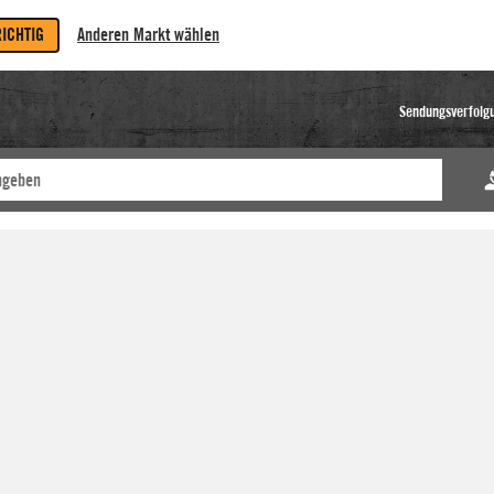
RICHTIG
Anderen Markt wählen
Sendungsverfolg