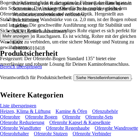
Bogenwinkel ermöglicht er die optimale Führung der Rauchgase in
Zur Ableitung von Rauchgasen aus einer Feuerstätte in einen
den Schornstein. Die lackierte Oberfläche in graphit verleiht dem
Schornstein., Achtung: Bitte nur Rohre mit der gleichen
Ofenrohr eine ansprechende und zeitlose Optik. Hergestellt aus
Wandstärke untereinander verbinden.
Stahlblech mit einer Wandstärke von ca. 2,0 mm, ist der Bogen robust
Beschichtung
und langlebig. Die geschweißte Ausführung sorgt für Stabilität und
Lackiert
Sicherheit im Betrieb. Als einwandiges Rohr eignet es sich perfekt für
AKN (Artikelkurznummer)
die Ableitung von Rauchgasen. Es ist wichtig, Rohre mit der gleichen
Mehr anzeigen
3G3T
Wandstärke zu verbinden, um eine sichere Montage und Nutzung zu
EAN
gewährleisten.
4040396010418
Produktsicherheit
Festgezurrt: Der Ofenrohr-Bogen Standard 135° bietet eine
zuverlässige und robuste Lösung für Deinen Kaminofenanschluss.
Bereich überspringen
Verantwortlich für Produktsicherheit:
.
Siehe Herstellerinformationen
Weitere Kategorien
Liste überspringen
Heizen, Klima & Lüftung
Kamine & Öfen
Ofenzubehör
Ofenrohre
Ofenrohr Bogen
Ofenrohr
Ofenrohr-Sets
Ofenrohr Reduzierung
Ofenrohr Kapsel & Kapselknie
Ofenrohr Wandfutter
Ofenrohr Regenhaube
Ofenrohr Wandrosette
Ofenrohrhalter
Ofenrohr Stutzen
Ofenrohr Verbinder