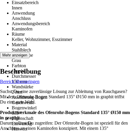
Einsatzbereich
Innen
Anwendung
Anschluss
Anwendungsbereich
Kaminofen
Räume
Keller, Wohnzimmer, Esszimmer
Material
Stahlblech
Grundfarbe
Mehr anzeigen
Grau
Farbton
Beschreibung
Graphit
Durchmesser
Bereich überspringen
150 mm
Wandstärke
Suchst Du eine zuverlässige Lösung zur Ableitung von Rauchgasen?
2 mm
Mit dem Ofenrohr-Bogen Standard 135° Ø150 mm in graphit triffst
Ausführung Bogen
Du eine gute Wahl.
Geschweißt
Bogenwinkel
Produktmerkmale des Ofenrohr-Bogens Standard 135° Ø150 mm
135 °
in graphit
Eigenschaft
Darum solltest Du zugreifen: Der Ofenrohr-Bogen ist speziell für den
Einwandig
Anschluss an einen Kaminofen konzipiert. Mit einem 135°
Hinweis