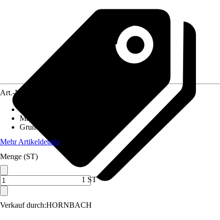
Art.-Nr.
5564891
Einsatzbereich
:
Innen
Material
:
Stahlblech
Grundfarbe
:
Grau
Mehr Artikeldetails
Menge (ST)
1 ST
Verkauf durch:
HORNBACH