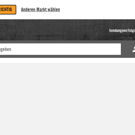
RICHTIG
Anderen Markt wählen
Sendungsverfolg