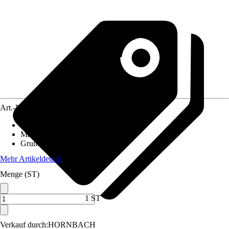
Art.-Nr.
5816359
Einsatzbereich
:
Innen
Material
:
Stahlblech
Grundfarbe
:
Schwarz
Mehr Artikeldetails
Menge (ST)
1 ST
Verkauf durch:
HORNBACH