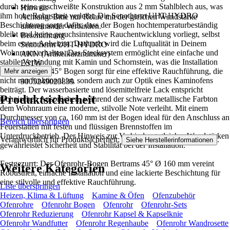
durch seine geschweißte Konstruktion aus 2 mm Stahlblech aus, was
Hinweis
ihm hohe Robustheit verleiht. Die Senotherm UHT-HYDRO
Achtung: Bitte nur Rohre mit der gleichen Wandstärke
Beschichtung sorgt dafür, dass der Bogen hochtemperaturbeständig
untereinander verbinden.
bleibt und keine geruchsintensive Rauchentwicklung vorliegt, selbst
Beschichtung
beim ersten Anheizen. Dadurch wird die Luftqualität in Deinem
Senotherm UHT-HYDRO
Wohnraum erhalten. Das Stecksystem ermöglicht eine einfache und
AKN (Artikelkurznummer)
stabile Verbindung mit Kamin und Schornstein, was die Installation
ES1W
erleichtert. Der 45° Bogen sorgt für eine effektive Rauchführung, die
Mehr anzeigen
EAN
nicht nur funktional ist, sondern auch zur Optik eines Kaminofens
9005249025839
beiträgt. Der wasserbasierte und lösemittelfreie Lack entspricht
Produktsicherheit
technischen Ansprüchen, während der schwarz metallische Farbton
dem Wohnraum eine moderne, stilvolle Note verleiht. Mit einem
Durchmesser von ca. 160 mm ist der Bogen ideal für den Anschluss an
Bereich überspringen
Feuerstätten mit festen und flüssigen Brennstoffen im
Unterdruckbetrieb. Der Hinweis zur Verbindung gleicher Wandstärken
Verantwortlich für Produktsicherheit:
.
Siehe Herstellerinformationen
gewährleistet Sicherheit und Stabilität bei der Installation.
Festgezurrt: Der Ofenrohr-Bogen Bertrams 45° Ø 160 mm vereint
Weitere Kategorien
Robustheit, einfache Installation und eine lackierte Beschichtung für
eine stilvolle und effektive Rauchführung.
Liste überspringen
Heizen, Klima & Lüftung
Kamine & Öfen
Ofenzubehör
Ofenrohre
Ofenrohr Bogen
Ofenrohr
Ofenrohr-Sets
Ofenrohr Reduzierung
Ofenrohr Kapsel & Kapselknie
Ofenrohr Wandfutter
Ofenrohr Regenhaube
Ofenrohr Wandrosette