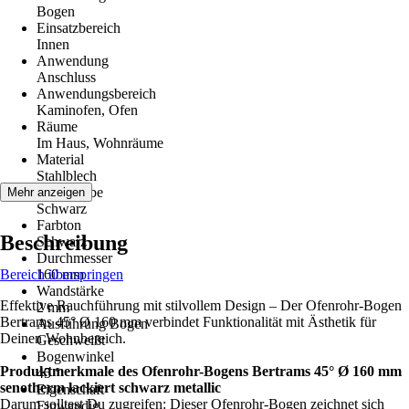
Bogen
Einsatzbereich
Innen
Anwendung
Anschluss
Anwendungsbereich
Kaminofen, Ofen
Räume
Im Haus, Wohnräume
Material
Stahlblech
Grundfarbe
Mehr anzeigen
Schwarz
Farbton
Beschreibung
Schwarz
Durchmesser
Bereich überspringen
160 mm
Wandstärke
Effektive Rauchführung mit stilvollem Design – Der Ofenrohr-Bogen
2 mm
Bertrams 45° Ø 160 mm verbindet Funktionalität mit Ästhetik für
Ausführung Bogen
Deinen Wohnbereich.
Geschweißt
Bogenwinkel
Produktmerkmale des Ofenrohr-Bogens Bertrams 45° Ø 160 mm
45 °
senotherm lackiert schwarz metallic
Eigenschaft
Darum solltest Du zugreifen: Dieser Ofenrohr-Bogen zeichnet sich
Einwandig