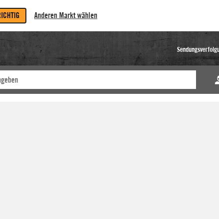
RICHTIG
Anderen Markt wählen
Sendungsverfolg