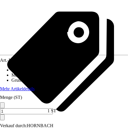
Art.-Nr.
5816369
Einsatzbereich
:
Innen
Material
:
Stahlblech
Grundfarbe
:
Grau
Mehr Artikeldetails
Menge (ST)
1 ST
Verkauf durch:
HORNBACH