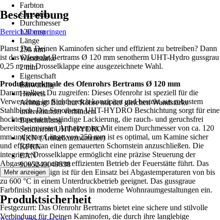
Farbton
Beschreibung
Gussgrau
Durchmesser
Bereich überspringen
120 mm
Länge
Planst Du, Deinen Kaminofen sicher und effizient zu betreiben? Dann
250 mm
ist das Ofenrohr Bertrams Ø 120 mm senotherm UHT-Hydro gussgrau
Wandstärke
0,25 m mit Drosselklappe eine ausgezeichnete Wahl.
2 mm
Eigenschaft
Produktmerkmale des Ofenrohrs Bertrams Ø 120 mm
Einwandig
Darum solltest Du zugreifen: Dieses Ofenrohr ist speziell für die
Hinweis
Verwendung im Sichtbereich konzipiert und besteht aus robustem
Achtung: Bitte nur Rohre mit der gleichen Wandstärke
Stahlblech. Die Senotherm UHT-HYDRO Beschichtung sorgt für eine
untereinander verbinden.
hochtemperaturbeständige Lackierung, die rauch- und geruchsfrei
Beschichtung
bereits beim ersten Anheizen ist. Mit einem Durchmesser von ca. 120
Senotherm UHT-HYDRO
mm und einer Länge von 250 mm ist es optimal, um Kamine sicher
AKN (Artikelkurznummer)
und effizient an einen gemauerten Schornstein anzuschließen. Die
KFRN
integrierte Drosselklappe ermöglicht eine präzise Steuerung der
EAN
Abgase, was zu einem effizienten Betrieb der Feuerstätte führt. Das
9005249049538
einwandige Design ist für den Einsatz bei Abgastemperaturen von bis
Mehr anzeigen
zu 600 °C in einem Unterdruckbetrieb geeignet. Das gussgraue
Farbfinish passt sich nahtlos in moderne Wohnraumgestaltungen ein.
Produktsicherheit
Festgezurrt: Das Ofenrohr Bertrams bietet eine sichere und stilvolle
Verbindung für Deinen Kaminofen, die durch ihre langlebige