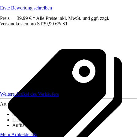
Erste Bewertung schreiben
Preis — 39,99 € * Alle Preise inkl. MwSt. und ggf. zzgl.
Versandkosten pro ST
39,99 €
*
/
ST
Weitere Artikel des Verkäufers
Art.-Nr.
12589875
Maße (BxH)
:
140x250
Lichtdurchlässigkeit
:
Blickdicht
Aufhängungsart
:
Ösen
Mehr Artikeldetails