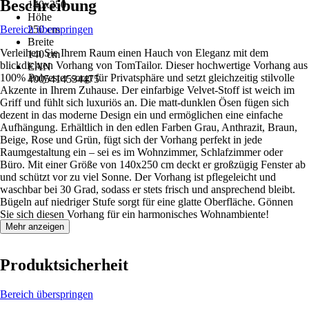
Beschreibung
140x250
Höhe
Bereich überspringen
250 cm
Breite
Verleihen Sie Ihrem Raum einen Hauch von Eleganz mit dem
140 cm
blickdichten Vorhang von TomTailor. Dieser hochwertige Vorhang aus
EAN
100% Polyester sorgt für Privatsphäre und setzt gleichzeitig stilvolle
4005414534475
Akzente in Ihrem Zuhause. Der einfarbige Velvet-Stoff ist weich im
Griff und fühlt sich luxuriös an. Die matt-dunklen Ösen fügen sich
dezent in das moderne Design ein und ermöglichen eine einfache
Aufhängung. Erhältlich in den edlen Farben Grau, Anthrazit, Braun,
Beige, Rose und Grün, fügt sich der Vorhang perfekt in jede
Raumgestaltung ein – sei es im Wohnzimmer, Schlafzimmer oder
Büro. Mit einer Größe von 140x250 cm deckt er großzügig Fenster ab
und schützt vor zu viel Sonne. Der Vorhang ist pflegeleicht und
waschbar bei 30 Grad, sodass er stets frisch und ansprechend bleibt.
Bügeln auf niedriger Stufe sorgt für eine glatte Oberfläche. Gönnen
Sie sich diesen Vorhang für ein harmonisches Wohnambiente!
Mehr anzeigen
Produktsicherheit
Bereich überspringen