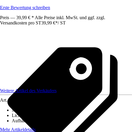
Erste Bewertung schreiben
Preis — 39,99 € * Alle Preise inkl. MwSt. und ggf. zzgl.
Versandkosten pro ST
39,99 €
*
/
ST
Weitere Artikel des Verkäufers
Art.-Nr.
12589839
Maße (BxH)
:
140x250
Lichtdurchlässigkeit
:
Blickdicht
Aufhängungsart
:
Ösen
Mehr Artikeldetails