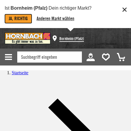
Ist
Bornheim (Pfalz)
Dein richtiger Markt?
JA, RICHTIG
Anderen Markt wählen
Bornheim (Pfalz)
Startseite