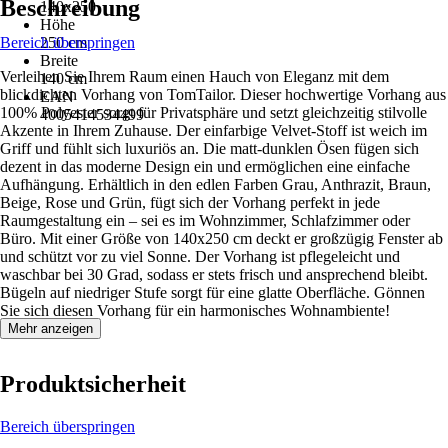
Beschreibung
140x250
Höhe
Bereich überspringen
250 cm
Breite
Verleihen Sie Ihrem Raum einen Hauch von Eleganz mit dem
140 cm
blickdichten Vorhang von TomTailor. Dieser hochwertige Vorhang aus
EAN
100% Polyester sorgt für Privatsphäre und setzt gleichzeitig stilvolle
4005414534499
Akzente in Ihrem Zuhause. Der einfarbige Velvet-Stoff ist weich im
Griff und fühlt sich luxuriös an. Die matt-dunklen Ösen fügen sich
dezent in das moderne Design ein und ermöglichen eine einfache
Aufhängung. Erhältlich in den edlen Farben Grau, Anthrazit, Braun,
Beige, Rose und Grün, fügt sich der Vorhang perfekt in jede
Raumgestaltung ein – sei es im Wohnzimmer, Schlafzimmer oder
Büro. Mit einer Größe von 140x250 cm deckt er großzügig Fenster ab
und schützt vor zu viel Sonne. Der Vorhang ist pflegeleicht und
waschbar bei 30 Grad, sodass er stets frisch und ansprechend bleibt.
Bügeln auf niedriger Stufe sorgt für eine glatte Oberfläche. Gönnen
Sie sich diesen Vorhang für ein harmonisches Wohnambiente!
Mehr anzeigen
Produktsicherheit
Bereich überspringen