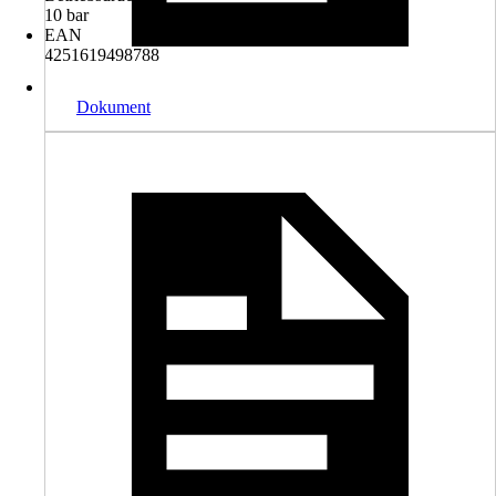
10 bar
EAN
4251619498788
Dokument