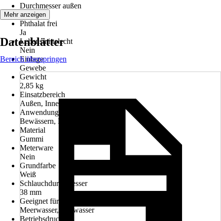
Durchmesser außen
40 mm
Mehr anzeigen
Phthalat frei
Ja
Datenblätter
Lebensmittelecht
Nein
Bereich überspringen
Einlage
Gewebe
Gewicht
2,85 kg
Einsatzbereich
Außen, Innen
Anwendung
Bewässern, Entwässern
Material
Gummi
Meterware
Nein
Grundfarbe
Weiß
Schlauchdurchmesser
38 mm
Geeignet für
Meerwasser, Süßwasser
Betriebsdruck