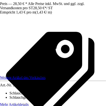
Preis — 28,50 € * Alle Preise inkl. MwSt. und ggf. zzgl.
Versandkosten pro ST
28,50 €
*
/
ST
Entspricht 1,43 € pro m
(
1,43 €
/
m
)
Weitere Artikel des Verkäufers
Art.-Nr.
12432409
Schlauchlänge
:
20 m
Schlauchgröße
:
1 1/2 Zoll
Mehr Artikeldetails