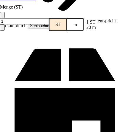
Menge (ST)
entspricht
1 ST
ST
m
Verkauf durch:
Schlauchmeister24
20 m