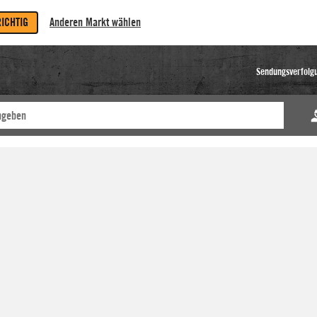
RICHTIG
Anderen Markt wählen
Sendungsverfolg