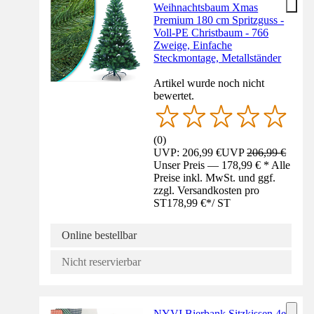
Weihnachtsbaum Xmas
Premium 180 cm Spritzguss -
Voll-PE Christbaum - 766
Zweige, Einfache
Steckmontage, Metallständer
Artikel wurde noch nicht
bewertet.
(
0
)
UVP: 206,99 €
UVP
206,99 €
Unser Preis — 178,99 € * Alle
Preise inkl. MwSt. und ggf.
zzgl. Versandkosten pro
ST
178,99 €
*
/
ST
Online bestellbar
Nicht reservierbar
NYVI Bierbank Sitzkissen 4er