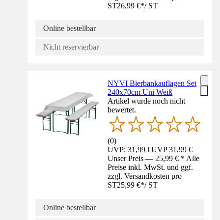
ST
26,99 €
*
/
ST
Online bestellbar
Nicht reservierbar
NYVI Bierbankauflagen Set
240x70cm Uni Weiß
Artikel wurde noch nicht
bewertet.
(
0
)
UVP: 31,99 €
UVP
31,99 €
Unser Preis — 25,99 € * Alle
Preise inkl. MwSt. und ggf.
zzgl. Versandkosten pro
ST
25,99 €
*
/
ST
Online bestellbar