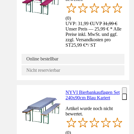
(
0
)
UVP: 31,99 €
UVP
31,99 €
Unser Preis — 25,99 € * Alle
Preise inkl. MwSt. und ggf.
zzgl. Versandkosten pro
ST
25,99 €
*
/
ST
Online bestellbar
Nicht reservierbar
NYVI Bierbankauflagen Set
240x90cm Blau Kariert
Artikel wurde noch nicht
bewertet.
(
0
)