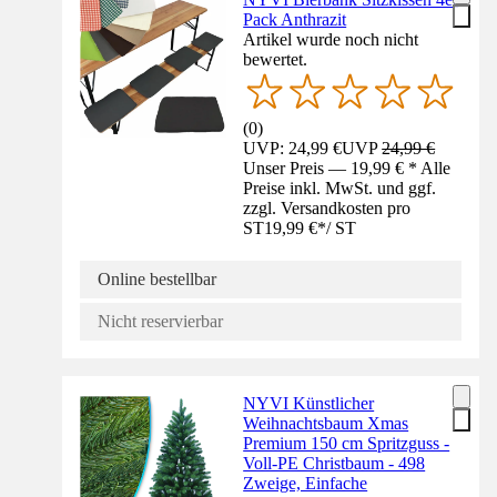
Pack Anthrazit
Artikel wurde noch nicht
bewertet.
(
0
)
UVP: 24,99 €
UVP
24,99 €
Unser Preis — 19,99 € * Alle
Preise inkl. MwSt. und ggf.
zzgl. Versandkosten pro
ST
19,99 €
*
/
ST
Online bestellbar
Nicht reservierbar
NYVI Künstlicher
Weihnachtsbaum Xmas
Premium 150 cm Spritzguss -
Voll-PE Christbaum - 498
Zweige, Einfache