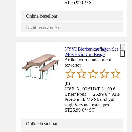
ST
26,99 €
*
/
ST
Online bestellbar
Nicht reservierbar
NYVI Bierbankauflagen Set
240x70cm Uni Beige
Artikel wurde noch nicht
bewertet.
(
0
)
UVP: 31,99 €
UVP
31,99 €
Unser Preis — 25,99 € * Alle
Preise inkl. MwSt. und ggf.
zzgl. Versandkosten pro
ST
25,99 €
*
/
ST
Online bestellbar