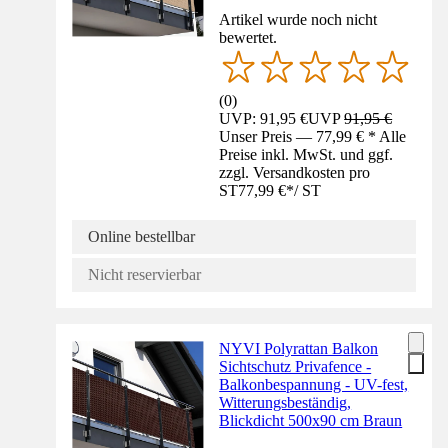
Artikel wurde noch nicht
bewertet.
(
0
)
UVP: 91,95 €
UVP
91,95 €
Unser Preis — 77,99 € * Alle
Preise inkl. MwSt. und ggf.
zzgl. Versandkosten pro
ST
77,99 €
*
/
ST
Online bestellbar
Nicht reservierbar
NYVI Polyrattan Balkon
Sichtschutz Privafence -
Balkonbespannung - UV-fest,
Witterungsbeständig,
Blickdicht 500x90 cm Braun