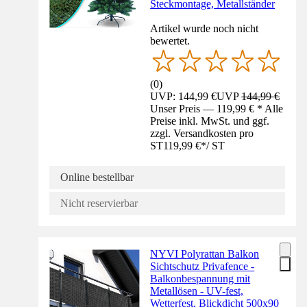
Steckmontage, Metallständer
Artikel wurde noch nicht
bewertet.
(
0
)
UVP: 144,99 €
UVP
144,99 €
Unser Preis — 119,99 € * Alle
Preise inkl. MwSt. und ggf.
zzgl. Versandkosten pro
ST
119,99 €
*
/
ST
Online bestellbar
Nicht reservierbar
NYVI Polyrattan Balkon
Sichtschutz Privafence -
Balkonbespannung mit
Metallösen - UV-fest,
Wetterfest, Blickdicht 500x90