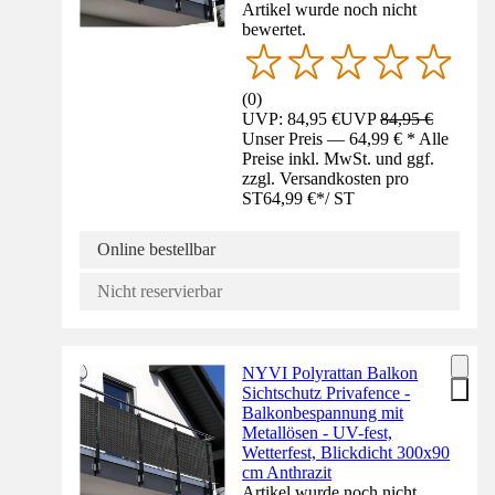
Artikel wurde noch nicht
bewertet.
(
0
)
UVP: 84,95 €
UVP
84,95 €
Unser Preis — 64,99 € * Alle
Preise inkl. MwSt. und ggf.
zzgl. Versandkosten pro
ST
64,99 €
*
/
ST
Online bestellbar
Nicht reservierbar
NYVI Polyrattan Balkon
Sichtschutz Privafence -
Balkonbespannung mit
Metallösen - UV-fest,
Wetterfest, Blickdicht 300x90
cm Anthrazit
Artikel wurde noch nicht