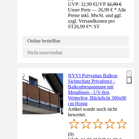
UVP: 32,99 €
UVP
32,99 €
Unser Preis — 26,99 € * Alle
Preise inkl. MwSt. und ggf.
zzgl. Versandkosten pro
ST
26,99 €
*
/
ST
Online bestellbar
Nicht reservierbar
NYVI Polyrattan Balkon
Sichtschutz Privafence -
Balkonbespannung mit
Metallösen - UV-fest,
Wetterfest, Blickdicht 300x90
cm Honig
Artikel wurde noch nicht
bewertet.
(
0
)