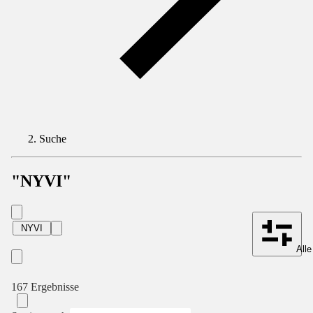
Suche
"NYVI"
NYVI
Alle
167 Ergebnisse