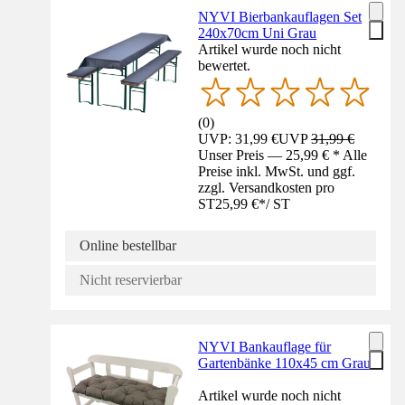
NYVI Bierbankauflagen Set
240x70cm Uni Grau
Artikel wurde noch nicht
bewertet.
(
0
)
UVP: 31,99 €
UVP
31,99 €
Unser Preis — 25,99 € * Alle
Preise inkl. MwSt. und ggf.
zzgl. Versandkosten pro
ST
25,99 €
*
/
ST
Online bestellbar
Nicht reservierbar
NYVI Bankauflage für
Gartenbänke 110x45 cm Grau
Artikel wurde noch nicht