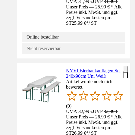
UVP: 31,99 €
UVP
31,99 €
Unser Preis — 25,99 € * Alle
Preise inkl. MwSt. und ggf.
zzgl. Versandkosten pro
ST
25,99 €
*
/
ST
Online bestellbar
Nicht reservierbar
NYVI Bierbankauflagen Set
240x90cm Uni Weiß
Artikel wurde noch nicht
bewertet.
(
0
)
UVP: 32,99 €
UVP
32,99 €
Unser Preis — 26,99 € * Alle
Preise inkl. MwSt. und ggf.
zzgl. Versandkosten pro
ST
26,99 €
*
/
ST