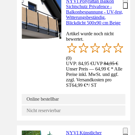
NYVI Polyrattan Balkon
Sichtschutz Privafence -
Balkonbespannung - UV-fest,
Witterungsbeständig,
Blickdicht 500x90 cm Beige
Artikel wurde noch nicht
bewertet.
(
0
)
UVP: 84,95 €
UVP
84,95 €
Unser Preis — 64,99 € * Alle
Preise inkl. MwSt. und ggf.
zzgl. Versandkosten pro
ST
64,99 €
*
/
ST
Online bestellbar
Nicht reservierbar
NYVI Künstlicher