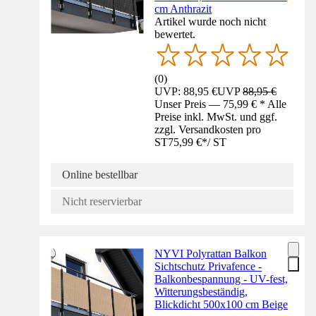
cm Anthrazit
Artikel wurde noch nicht
bewertet.
(
0
)
UVP: 88,95 €
UVP
88,95 €
Unser Preis — 75,99 € * Alle
Preise inkl. MwSt. und ggf.
zzgl. Versandkosten pro
ST
75,99 €
*
/
ST
Online bestellbar
Nicht reservierbar
NYVI Polyrattan Balkon
Sichtschutz Privafence -
Balkonbespannung - UV-fest,
Witterungsbeständig,
Blickdicht 500x100 cm Beige