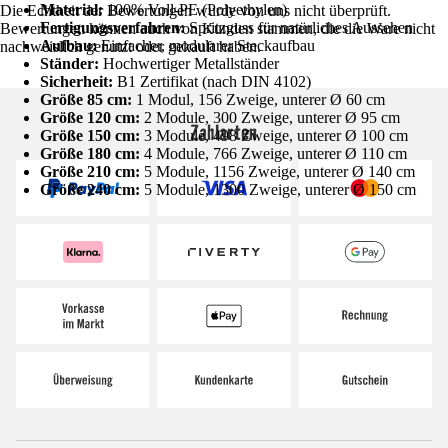
Material:
100% Voll-PE (Polyethylen)
Die Echtheit der Bewertungen wurde von uns nicht überprüft.
Fertigungsverfahren:
Spritzguss für natürliches Aussehen
Bewertungen können auch von Kunden stammen, die die Ware nicht
Aufbau:
Einfacher, modularer Steckaufbau
nachweislich genutzt oder gekauft haben.
Ständer:
Hochwertiger Metallständer
Sicherheit:
B1 Zertifikat (nach DIN 4102)
Größe 85 cm:
1 Modul, 156 Zweige, unterer Ø 60 cm
Größe 120 cm:
2 Module, 300 Zweige, unterer Ø 95 cm
Zahlarten
Größe 150 cm:
3 Module, 498 Zweige, unterer Ø 100 cm
Größe 180 cm:
4 Module, 766 Zweige, unterer Ø 110 cm
Größe 210 cm:
5 Module, 1156 Zweige, unterer Ø 140 cm
Größe 240 cm:
5 Module, 1300 Zweige, unterer Ø 150 cm