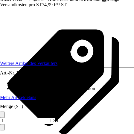
Versandkosten pro ST
74,99 €
*
/
ST
Weitere Artikel des Verkäufers
Art.-Nr.
12585779
Grundfarbe
:
Grün
Variante
:
Weihnachtsbaum ohne Dekoration
Mehr Artikeldetails
Menge (ST)
1 ST