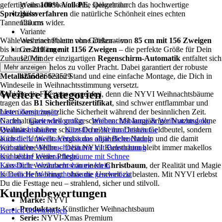
gefertigt aus
Weihnachtsbaum ohne Dekoration
100% Voll-PE
, spiegelt durch das hochwertige
Spritzgussverfahren
Höhe
die natürliche Schönheit eines echten
Tannenbaums wider.
120 cm
Variante
Wähle aus einer Palette von Größen – von
Weihnachtsbaum ohne Dekoration
85 cm mit 156 Zweigen
bis hin zu
Gesamtlänge
210 cm mit 1156 Zweigen
– die perfekte Größe für Dein
Zuhause. Mit der einzigartigen
120 cm
Regenschirm-Automatik
entfaltet sich
jeder Zweig mühelos zu voller Pracht. Dabei garantiert der robuste
EAN
Mehr anzeigen
Metallständer
4255636623529
festen Stand und eine einfache Montage, die Dich in
Windeseile in Weihnachtsstimmung versetzt.
Weitere Kategorien
Genieße die Feiertage sorgenfrei, denn die NYVI Weihnachtsbäume
tragen das
B1 Sicherheitszertifikat
, sind schwer entflammbar und
bieten damit zusätzliche Sicherheit während der besinnlichen Zeit.
Liste überspringen
Nachhaltigkeit wird großgeschrieben: Mit langjähriger Nutzung ohne
Garten
Gartendekoration
Weihnachtsbäume & Weihnachtsdeko
Qualitätseinbußen schützt Du nicht nur Deinen Geldbeutel, sondern
Weihnachtsbäume
Künstliche Weihnachtsbäume
auch die Umwelt. Vergiss das alljährliche Nadeln und die damit
Künstliche Weihnachtsbäume ohne Beleuchtung
verbundene Mühe – Dein NYVI Kunstbaum bleibt immer makellos
Künstliche Weihnachtsbäume mit Beleuchtung
und bedarf keiner Pflege.
Künstliche Weihnachtsbäume mit Schnee
Lass Dich verzaubern von einem
Künstliche Weihnachtsbäume klein
Christbaum
, der Realität und Magie
in Dein Heim bringt, ohne die Umwelt zu belasten. Mit NYVI erlebst
Künstliche Weihnachtsbäume geschmückt
Du die Festtage neu – strahlend, sicher und stilvoll.
Kundenbewertungen
Marke:
NYVI
Produktart:
Künstlicher Weihnachtsbaum
Bereich überspringen
Serie:
NYVI-Xmas Premium