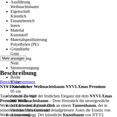
Ausführung
Weihnachtsbaum
Eigenschaft
Künstlich
Einsatzbereich
Innen
Material
Kunststoff
Materialspezifizierung
Polyethylen (PE)
Grundfarbe
Grün
Beleuchtung
Mehr anzeigen
Nein
Stromversorgung
Beschreibung
-
Breite
Bereich überspringen
95 cm
NYVI Künstlicher Weihnachtsbaum NYVI-Xmas Premium
Durchmesser
95 cm
Tauche ein in die Welt der festlichen Eleganz mit dem
Anzahl Zweige
NYVI-Xmas
Premium Weihnachtsbaum
300 Stück
– Dein Herzstück für unvergessliche
Weihnachtsfreuden. Erfreue Dich an einem
Im Lieferumfang enthalten
Tannenbaum
, der in
seinem prachtvollen Grün und detailgetreuen Ästen die Essenz von
Weihnachtsbaumständer
Weihnachten einfängt. Der künstliche
Ausstattung
Kunstbaum
von NYVI,