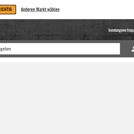
RICHTIG
Anderen Markt wählen
Sendungsverfolg