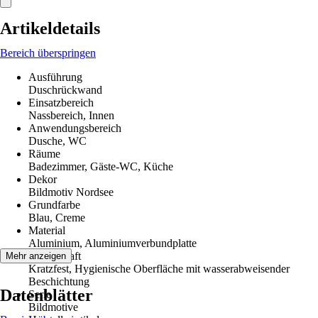
Artikeldetails
Bereich überspringen
Ausführung
Duschrückwand
Einsatzbereich
Nassbereich, Innen
Anwendungsbereich
Dusche, WC
Räume
Badezimmer, Gäste-WC, Küche
Dekor
Bildmotiv Nordsee
Grundfarbe
Blau, Creme
Material
Aluminium, Aluminiumverbundplatte
Eigenschaft
Mehr anzeigen
Kratzfest, Hygienische Oberfläche mit wasserabweisender
Beschichtung
Datenblätter
Serie
Bildmotive