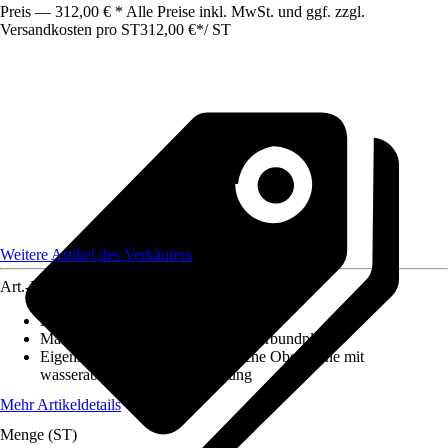
Preis — 312,00 € * Alle Preise inkl. MwSt. und ggf. zzgl.
Versandkosten pro ST
312,00 €
*
/
ST
Weitere Artikel des Verkäufers
Art.-Nr.
12584559
Maße (LxBxS)
:
2550x1250x3
Material
:
Aluminium, Aluminiumverbundplatte
Eigenschaft
:
Kratzfest, Hygienische Oberfläche mit
wasserabweisender Beschichtung
Mehr Artikeldetails
Menge (ST)