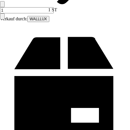
1 ST
Verkauf durch:
WALLLUX