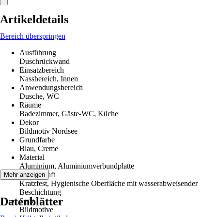
Artikeldetails
Bereich überspringen
Ausführung
Duschrückwand
Einsatzbereich
Nassbereich, Innen
Anwendungsbereich
Dusche, WC
Räume
Badezimmer, Gäste-WC, Küche
Dekor
Bildmotiv Nordsee
Grundfarbe
Blau, Creme
Material
Aluminium, Aluminiumverbundplatte
Eigenschaft
Mehr anzeigen
Kratzfest, Hygienische Oberfläche mit wasserabweisender
Beschichtung
Datenblätter
Serie
Bildmotive