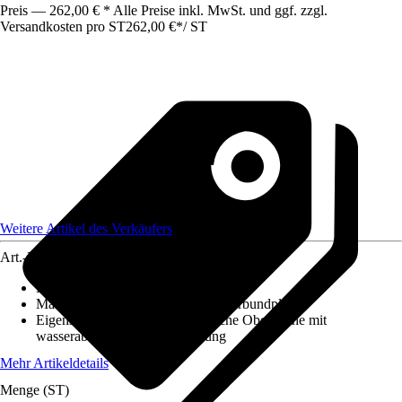
Preis — 262,00 € * Alle Preise inkl. MwSt. und ggf. zzgl.
Versandkosten pro ST
262,00 €
*
/
ST
Weitere Artikel des Verkäufers
Art.-Nr.
12584570
Maße (LxBxS)
:
2100x1250x3
Material
:
Aluminium, Aluminiumverbundplatte
Eigenschaft
:
Kratzfest, Hygienische Oberfläche mit
wasserabweisender Beschichtung
Mehr Artikeldetails
Menge (ST)