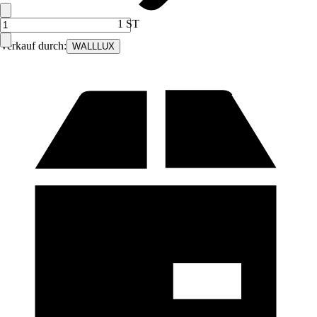
1 ST
Verkauf durch:
WALLLUX