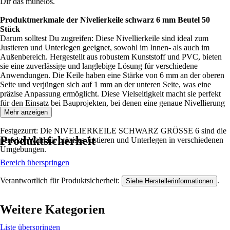
Dir das mühelos.
Produktmerkmale der Nivelierkeile schwarz 6 mm Beutel 50
Stück
Darum solltest Du zugreifen: Diese Nivellierkeile sind ideal zum
Justieren und Unterlegen geeignet, sowohl im Innen- als auch im
Außenbereich. Hergestellt aus robustem Kunststoff und PVC, bieten
sie eine zuverlässige und langlebige Lösung für verschiedene
Anwendungen. Die Keile haben eine Stärke von 6 mm an der oberen
Seite und verjüngen sich auf 1 mm an der unteren Seite, was eine
präzise Anpassung ermöglicht. Diese Vielseitigkeit macht sie perfekt
für den Einsatz bei Bauprojekten, bei denen eine genaue Nivellierung
erforderlich ist.
Mehr anzeigen
Festgezurrt: Die NIVELIERKEILE SCHWARZ GRÖSSE 6 sind die
Produktsicherheit
perfekte Wahl für präzises Justieren und Unterlegen in verschiedenen
Umgebungen.
Bereich überspringen
Verantwortlich für Produktsicherheit:
.
Siehe Herstellerinformationen
Weitere Kategorien
Liste überspringen