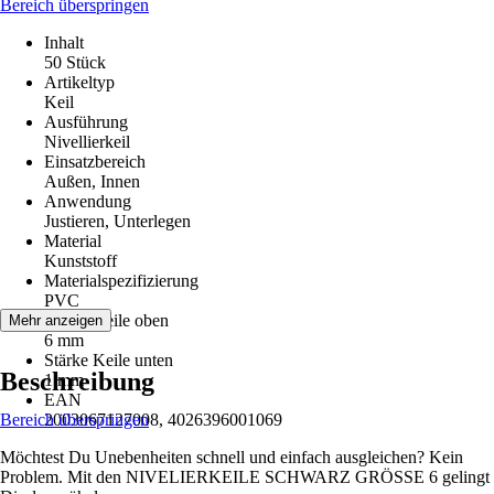
Bereich überspringen
Inhalt
50 Stück
Artikeltyp
Keil
Ausführung
Nivellierkeil
Einsatzbereich
Außen, Innen
Anwendung
Justieren, Unterlegen
Material
Kunststoff
Materialspezifizierung
PVC
Stärke Keile oben
Mehr anzeigen
6 mm
Stärke Keile unten
Beschreibung
1 mm
EAN
Bereich überspringen
2003067127008, 4026396001069
Möchtest Du Unebenheiten schnell und einfach ausgleichen? Kein
Problem. Mit den NIVELIERKEILE SCHWARZ GRÖSSE 6 gelingt