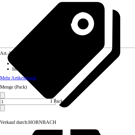
Art.-Nr.
3067127
Material
:
Kunststoff
Inhalt
:
50 Stück
Mehr Artikeldetails
Menge (Pack)
1 Pack
Verkauf durch:
HORNBACH