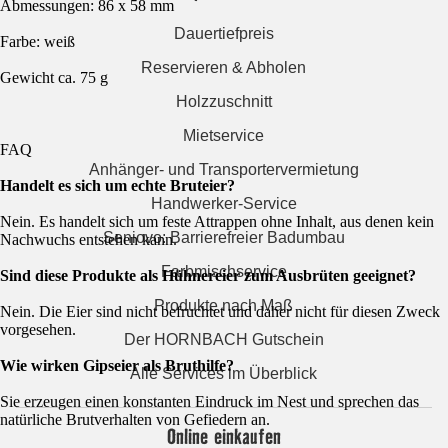
Abmessungen: 86 x 58 mm
Dauertiefpreis
Farbe: weiß
Reservieren & Abholen
Gewicht ca. 75 g
Holzzuschnitt
Mietservice
FAQ
Anhänger- und Transportervermietung
Handelt es sich um echte Bruteier?
Handwerker-Service
Nein. Es handelt sich um feste Attrappen ohne Inhalt, aus denen kein
Seniovo: Barrierefreier Badumbau
Nachwuchs entstehen kann.
Farbmischservice
Sind diese Produkte als Hühnereier zum Ausbrüten geeignet?
Produkte nach Maß
Nein. Die Eier sind nicht befruchtet und daher nicht für diesen Zweck
vorgesehen.
Der HORNBACH Gutschein
Wie wirken Gipseier als Bruthilfe?
Alle Services im Überblick
Sie erzeugen einen konstanten Eindruck im Nest und sprechen das
natürliche Brutverhalten von Gefiedern an.
Online einkaufen