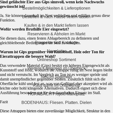
Sind gefälschte Eier aus Gips sinnvoll, wenn kein Nachwuchs
gewünscht ist?
Bestellmöglichkeiten & Lieferoptionen
Ja. Sie können dauerhaft im Nest verbleiben und erfüllen genau diese
Bestellen & nach Hause liefern lassen
Funktion.
Kaufen & in den Markt liefern lassen
Wofür werden Bruthilfe Eier eingesetzt?
Reservieren & Abholen im Markt
Sie dienen dazu, einen festen Ablagebereich zu definieren und
Prospekte und Kataloge
gleichbleibende Bedingungen im Stall zu schaffen.
Newsletter
Warum ist Gips gegenüber von Kunststoff, Holz oder Ton für
Eierattrappen die bessere Wahl?
Onlineshop Sortiment
Das verwendete Material (Gips) besitzt ein höheres Eigengewicht als
Weitere Kategorien im Überblick
Kunststoff und Holz, wodurch die Attrappe ruhig im Nest liegen bleibt
und nicht verrutscht. Im Vergleich zu Ton ist es weniger spröde und
Neu im Sortiment
damit unempfindlicher gegenüber Stößen. Zusätzlich fühlt sich die
Oberfläche kühl und fest an, was von Geflügel eher akzeptiert wird als
Raus damit im Onlineshop
leichte oder hohl klingende Alternativen. Dadurch eignet sich diese
Ausführung besonders gut für den dauerhaften Einsatz im Stall.
HORNBACH Projekt-Marktplatz
Fazit
BODENHAUS: Fliesen. Platten. Dielen
Diese Attrappen bieten eine zuverlässige Möglichkeit, Struktur in den