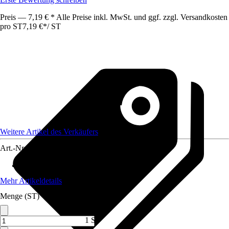
Preis — 7,19 € * Alle Preise inkl. MwSt. und ggf. zzgl. Versandkosten
pro ST
7,19 €
*
/
ST
Weitere Artikel des Verkäufers
Art.-Nr.
12477016
Material
:
Mineral
Mehr Artikeldetails
Menge (ST)
1 ST