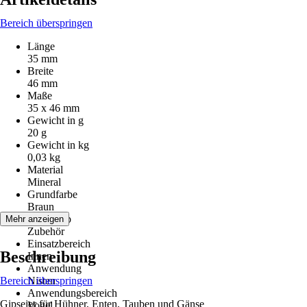
Bereich überspringen
Länge
35 mm
Breite
46 mm
Maße
35 x 46 mm
Gewicht in g
20 g
Gewicht in kg
0,03 kg
Material
Mineral
Grundfarbe
Braun
Artikeltyp
Mehr anzeigen
Zubehör
Einsatzbereich
Beschreibung
Innen
Anwendung
Bereich überspringen
Nisten
Anwendungsbereich
Gipseier für Hühner, Enten, Tauben und Gänse
Vogel