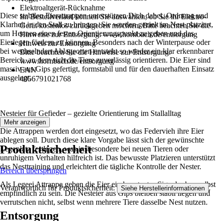
Elektroaltgerät-Rücknahme
Diese stabilen Eierattrappen unterstützen Dich dabei, Ordnung und
Im Bestellverlauf können Sie auswählen, ob Sie ihr Elektro-
Klarheit in den Stall zu bringen. Sie werden gezielt im Nest platziert,
Gerät kostenlos zurückgeben möchten. Bitte beachten Sie die
um Hennen einen festen Orientierungspunkt zu geben und das
Hinweise zur Entsorgung: www.hornbach.de/entsorgung
Eierlegen fördern zu können. Besonders nach der Winterpause oder
Hinweis zur Entsorgung
bei wechselnden Ablageorten entsteht so wieder ein klar erkennbarer
Bitte beachten Sie die Hinweise zur Entsorgung:
Bereich, an dem sich die Tiere zuverlässig orientieren. Die Eier sind
www.hornbach.de/entsorgung
massiv aus Gips gefertigt, formstabil und für den dauerhaften Einsatz
EAN
ausgelegt.
4056791021768
Nesteier für Gefieder – gezielte Orientierung im Stallalltag
Mehr anzeigen
Die Attrappen werden dort eingesetzt, wo das Federvieh ihre Eier
ablegen soll. Durch diese klare Vorgabe lässt sich der gewünschte
Produktsicherheit
Legeplatz festlegen, was insbesondere bei neuen Tieren oder
unruhigem Verhalten hilfreich ist. Das bewusste Platzieren unterstützt
das Nesttraining und erleichtert die tägliche Kontrolle der Nester.
Bereich überspringen
Als Legeei Attrappe geben die Eier ein konstantes Signal, ohne selbst
Verantwortlich für Produktsicherheit:
.
Siehe Herstellerinformationen
empfindlich zu sein. Die Nesteier aus Gips bleiben stabil liegen und
verrutschen nicht, selbst wenn mehrere Tiere dasselbe Nest nutzen.
Entsorgung