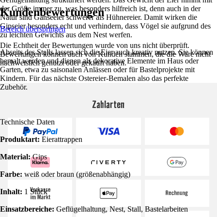
der Größe immer zu, was besonders hilfreich ist, denn auch in der
Kundenbewertungen
Natur sind Gänseeier schwerer als Hühnereier. Damit wirken die
Gipseier besonders echt und verhindern, dass Vögel sie aufgrund des
Bereich überspringen
zu leichten Gewichts aus dem Nest werfen.
Die Echtheit der Bewertungen wurde von uns nicht überprüft.
Abseits des Stalls lassen sich die Eier auch kreativ nutzen. Sie können
Bewertungen können auch von Kunden stammen, die die Ware nicht
bemalt werden und dienen als dekorative Elemente im Haus oder
nachweislich genutzt oder gekauft haben.
Garten, etwa zu saisonalen Anlässen oder für Bastelprojekte mit
Kindern. Für das nächste Ostereier-Bemalen also das perfekte
Zubehör.
Zahlarten
Technische Daten
Produktart:
Eierattrappen
Material:
Gips
Farbe:
weiß oder braun (größenabhängig)
Inhalt:
1 Stück
Einsatzbereiche:
Geflügelhaltung, Nest, Stall, Bastelarbeiten