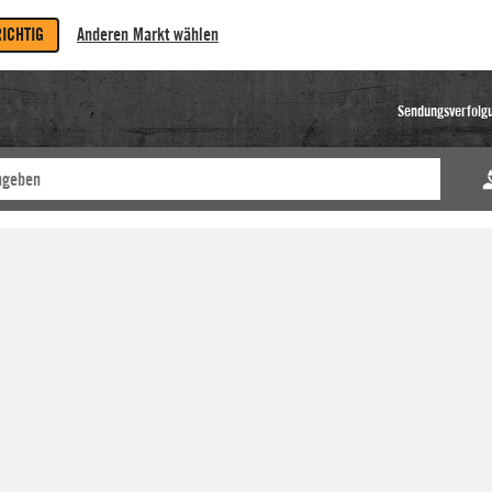
RICHTIG
Anderen Markt wählen
Sendungsverfolg