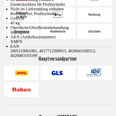
Einsteckschloss für Profilzylinder
Nicht im Lieferumfang enthalten
Beschlag-Set, Profilzylinder
Gewicht
45 kg
Oberfläche/Oberflächenbehandlung
Imprägniert
AKN (Artikelkurznummer)
XMFN
EAN
2005119061001, 4017712500915, 4026043100312,
4026083103199
Hauptversandpartner