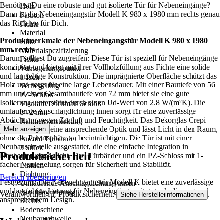
Benötigst Du eine robuste und gut isolierte Tür für Nebeneingänge?
Holz
Dann ist die Nebeneingangstür Modell K 980 x 1980 mm rechts genau
Farbton
das Richtige für Dich.
Fichte
Material
Produktmerkmale der Nebeneingangstür Modell K 980 x 1980
Holz
mm rechts
Materialspezifizierung
Darum solltest Du zugreifen: Diese Tür ist speziell für Nebeneingänge
Fichte
konzipiert und bietet mit ihrer Vollholzfüllung aus Fichte eine solide
Verriegelungspunkt
und langlebige Konstruktion. Die imprägnierte Oberfläche schützt das
1-fach
Holz und sorgt für eine lange Lebensdauer. Mit einer Bautiefe von 56
Verriegelung
mm und einer Gesamtbautiefe von 72 mm bietet sie eine gute
PZ-Schloß
Isolierung, unterstützt durch einen Ud-Wert von 2.8 W/(m²K). Die
Vierkant/Dornmaß Schloß
umlaufende Anschlagdichtung innen sorgt für eine zuverlässige
8/72 mm
Abdichtung gegen Zugluft und Feuchtigkeit. Das Dekorglas Crepi
Rahmenverstärkung
verleiht der Tür eine ansprechende Optik und lässt Licht in den Raum,
Mehr anzeigen
Keine
ohne die Privatsphäre zu beeinträchtigen. Die Tür ist mit einer
Anzahl Türbänder
Neubauschwelle ausgestattet, die eine einfache Integration in
3 Stück
Produktsicherheit
Neubauten ermöglicht. Drei Türbänder und ein PZ-Schloss mit 1-
Türbänder
facher Verriegelung sorgen für Sicherheit und Stabilität.
Einfach
Dichtung
Bereich überspringen
Festgezurrt: Die Nebeneingangstür Modell K bietet eine zuverlässige
Umlaufende Anschlagdichtung innen
und langlebige Lösung für Nebeneingänge mit guter Isolierung und
Anschlagrichtung
Verantwortlich für Produktsicherheit:
.
Siehe Herstellerinformationen
ansprechendem Design.
Rechts
Bodenschiene
Neubauschwelle