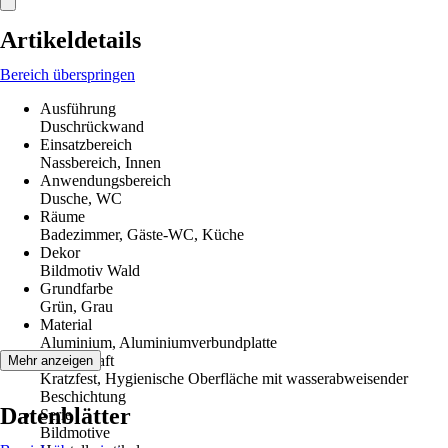
Artikeldetails
Bereich überspringen
Ausführung
Duschrückwand
Einsatzbereich
Nassbereich, Innen
Anwendungsbereich
Dusche, WC
Räume
Badezimmer, Gäste-WC, Küche
Dekor
Bildmotiv Wald
Grundfarbe
Grün, Grau
Material
Aluminium, Aluminiumverbundplatte
Eigenschaft
Mehr anzeigen
Kratzfest, Hygienische Oberfläche mit wasserabweisender
Beschichtung
Datenblätter
Serie
Bildmotive