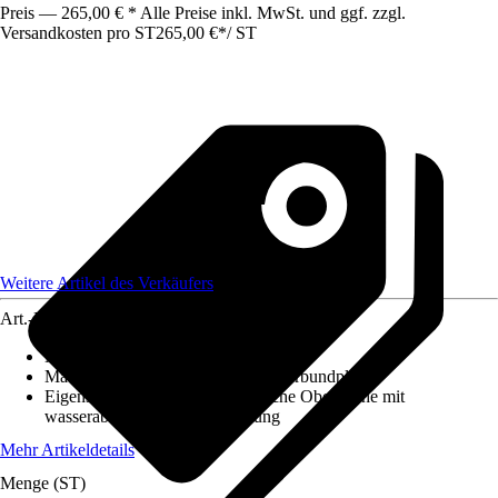
Preis — 265,00 € * Alle Preise inkl. MwSt. und ggf. zzgl.
Versandkosten pro ST
265,00 €
*
/
ST
Weitere Artikel des Verkäufers
Art.-Nr.
12584550
Maße (LxBxS)
:
2550x1000x3
Material
:
Aluminium, Aluminiumverbundplatte
Eigenschaft
:
Kratzfest, Hygienische Oberfläche mit
wasserabweisender Beschichtung
Mehr Artikeldetails
Menge (ST)