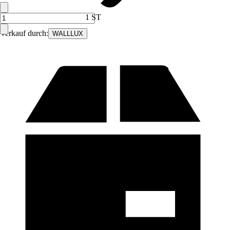
1 ST
Verkauf durch:
WALLLUX