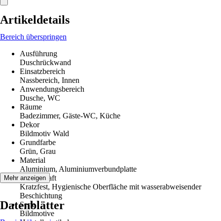
Artikeldetails
Bereich überspringen
Ausführung
Duschrückwand
Einsatzbereich
Nassbereich, Innen
Anwendungsbereich
Dusche, WC
Räume
Badezimmer, Gäste-WC, Küche
Dekor
Bildmotiv Wald
Grundfarbe
Grün, Grau
Material
Aluminium, Aluminiumverbundplatte
Eigenschaft
Mehr anzeigen
Kratzfest, Hygienische Oberfläche mit wasserabweisender
Beschichtung
Datenblätter
Serie
Bildmotive