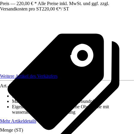
Preis — 220,00 € * Alle Preise inkl. MwSt. und ggf. zzgl.
Versandkosten pro ST
220,00 €
*
/
ST
Weitere Artikel des Verkäufers
Art.-Nr.
12584528
Maße (LxBxS)
:
2100x1000x3
Material
:
Aluminium, Aluminiumverbundplatte
Eigenschaft
:
Kratzfest, Hygienische Oberfläche mit
wasserabweisender Beschichtung
Mehr Artikeldetails
Menge (ST)