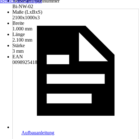
Bereich überspringen
Herstellerartikelnummer
Bi-NW-02
Maße (LxBxS)
2100x1000x3
Breite
1.000 mm
Länge
2.100 mm
Stärke
3 mm
EAN
0098925418772
Aufbauanleitung