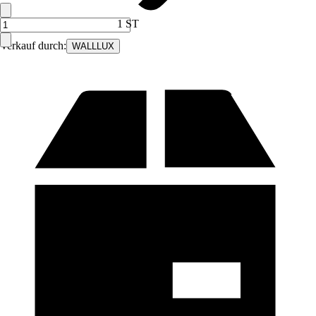
1 ST
Verkauf durch:
WALLLUX