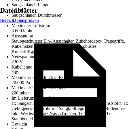
Saugschlauch Länge
Datenblätter
1,9 m
Saugschlauch Durchmesser
Bereich überspringen
32 mm
Maximaler Luftstrom
3.600 l/min
Ausstattung
Staubgeschützter Ein-/Ausschalter, Zubehördepot, Tragegriffe,
Kabelhaken und Saugschlauchhalter, Robustes
Kunststoffgehäuse
Netzspannung
230 V
Kabellänge
4 m
Maximaler Unterdruck in Pa
20.000 Pa
Maximaler Unterdruck in mbar
200 mbar
Im Lieferumfang enthalten
1x Saugschlauch Ø 32 mm, 1,9 m, 1x Saugrohr (Kunststoff), 1x
Gebogenes Handrohr mit Saugkraftregulierung, 1x Bodendüse
inkl. Wechseleinsatz Nass-/Trocken, 1x Fügendüse, 1x
Staubbeutel Papier
Gewicht