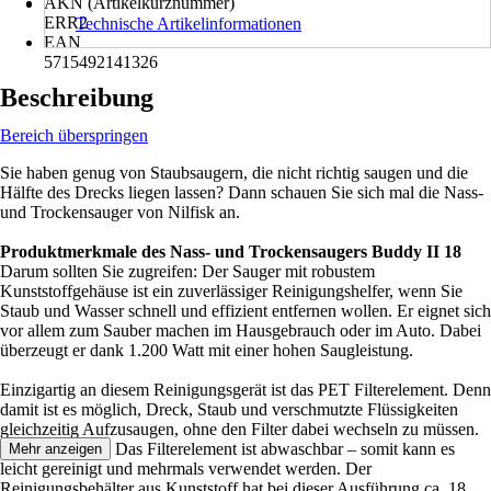
AKN (Artikelkurznummer)
ERR2
Technische Artikelinformationen
EAN
5715492141326
Beschreibung
Bereich überspringen
Sie haben genug von Staubsaugern, die nicht richtig saugen und die
Hälfte des Drecks liegen lassen? Dann schauen Sie sich mal die Nass-
und Trockensauger von Nilfisk an.
Produktmerkmale des Nass- und Trockensaugers Buddy II 18
Darum sollten Sie zugreifen: Der Sauger mit robustem
Kunststoffgehäuse ist ein zuverlässiger Reinigungshelfer, wenn Sie
Staub und Wasser schnell und effizient entfernen wollen. Er eignet sich
vor allem zum Sauber machen im Hausgebrauch oder im Auto. Dabei
überzeugt er dank 1.200 Watt mit einer hohen Saugleistung.
Einzigartig an diesem Reinigungsgerät ist das PET Filterelement. Denn
damit ist es möglich, Dreck, Staub und verschmutzte Flüssigkeiten
gleichzeitig Aufzusaugen, ohne den Filter dabei wechseln zu müssen.
Praktisch daran: Das Filterelement ist abwaschbar – somit kann es
Mehr anzeigen
leicht gereinigt und mehrmals verwendet werden. Der
Reinigungsbehälter aus Kunststoff hat bei dieser Ausführung ca. 18