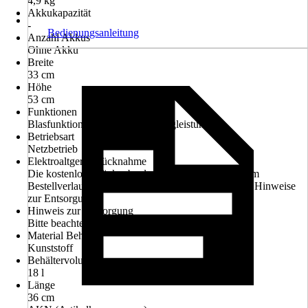
4,9 kg
Akkukapazität
-
Bedienungsanleitung
Anzahl Akkus
Ohne Akku
Breite
33 cm
Höhe
53 cm
Funktionen
Blasfunktion, Fahrbar, Hohe Saugleistung
Betriebsart
Netzbetrieb
Elektroaltgerät-Rücknahme
Die kostenlose Rückgabe des Elektro-Geräts kann im
Bestellverlauf ausgewählt werden. Bitte beachte die Hinweise
zur Entsorgung.
Hinweis zur Entsorgung
Bitte beachte die Hinweise zur Entsorgung
Material Behälter
Kunststoff
Behältervolumen
18 l
Länge
36 cm