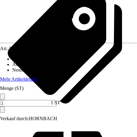
Art.-Nr.
5726962
Ausführung
:
Nass-/ Trockensauger
Antriebsart
:
Elektrisch
Nennaufnahmeleistung
:
1.200 W
Mehr Artikeldetails
Menge (ST)
1 ST
Verkauf durch:
HORNBACH