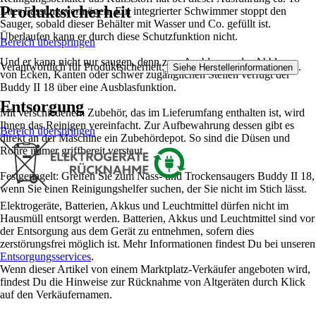
Produktsicherheit
Liter Fassungsvermögen. Ein integrierter Schwimmer stoppt den
Sauger, sobald dieser Behälter mit Wasser und Co. gefüllt ist.
Überlaufen kann er durch diese Schutzfunktion nicht.
Bereich überspringen
Und er kann nicht nur saugen, denn zum Ausblasen oder Abblasen
Verantwortlich für Produktsicherheit:
.
Siehe Herstellerinformationen
von Ecken, Kanten oder schwer zugänglichen Stellen verfügt der
Buddy II 18 über eine Ausblasfunktion.
Entsorgung
Mit verschiedenem Zubehör, das im Lieferumfang enthalten ist, wird
Ihnen das Reinigen vereinfacht. Zur Aufbewahrung dessen gibt es
Bereich überspringen
direkt an der Maschine ein Zubehördepot. So sind die Düsen und
Rohre immer griffbereit verstaut.
Festgenagelt: Greifen Sie zum Nass- und Trockensaugers Buddy II 18,
wenn Sie einen Reinigungshelfer suchen, der Sie nicht im Stich lässt.
Elektrogeräte, Batterien, Akkus und Leuchtmittel dürfen nicht im
Hausmüll entsorgt werden. Batterien, Akkus und Leuchtmittel sind vor
der Entsorgung aus dem Gerät zu entnehmen, sofern dies
zerstörungsfrei möglich ist. Mehr Informationen findest Du bei unseren
Entsorgungsservices
.
Wenn dieser Artikel von einem Marktplatz-Verkäufer angeboten wird,
findest Du die Hinweise zur Rücknahme von Altgeräten durch Klick
auf den Verkäufernamen.