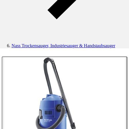
Nass Trockensauger, Industriesauger & Handstaubsauger