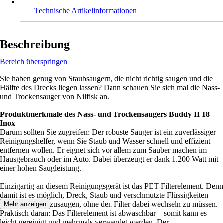
Technische Artikelinformationen
Beschreibung
Bereich überspringen
Sie haben genug von Staubsaugern, die nicht richtig saugen und die
Hälfte des Drecks liegen lassen? Dann schauen Sie sich mal die Nass-
und Trockensauger von Nilfisk an.
Produktmerkmale des Nass- und Trockensaugers Buddy II 18
Inox
Darum sollten Sie zugreifen: Der robuste Sauger ist ein zuverlässiger
Reinigungshelfer, wenn Sie Staub und Wasser schnell und effizient
entfernen wollen. Er eignet sich vor allem zum Sauber machen im
Hausgebrauch oder im Auto. Dabei überzeugt er dank 1.200 Watt mit
einer hohen Saugleistung.
Einzigartig an diesem Reinigungsgerät ist das PET Filterelement. Denn
damit ist es möglich, Dreck, Staub und verschmutzte Flüssigkeiten
gleichzeitig Aufzusaugen, ohne den Filter dabei wechseln zu müssen.
Mehr anzeigen
Praktisch daran: Das Filterelement ist abwaschbar – somit kann es
leicht gereinigt und mehrmals verwendet werden. Der