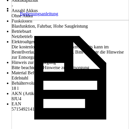
Akkukapazität
-
Anzahl Akkus
Bedienungsanleitung
Ohne Akku
Funktionen
Blasfunktion, Fahrbar, Hohe Saugleistung
Betriebsart
Netzbetrieb
Elektroaltgerät-Rücknahme
Die kostenlose Rückgabe des Elektro-Geräts kann im
Bestellverlauf ausgewählt werden. Bitte beachte die Hinweise
zur Entsorgung.
Hinweis zur Entsorgung
Bitte beachte die Hinweise zur Entsorgung
Material Behälter
Edelstahl
Behältervolumen
18 l
AKN (Artikelkurznummer)
8JU4
EAN
5715492141388