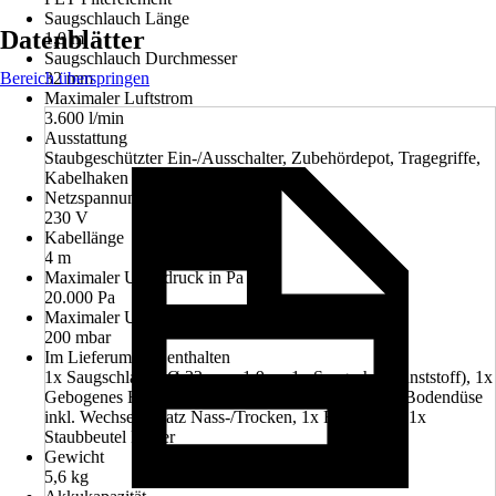
Saugschlauch Länge
Datenblätter
1,9 m
Saugschlauch Durchmesser
Bereich überspringen
32 mm
Maximaler Luftstrom
3.600 l/min
Ausstattung
Staubgeschützter Ein-/Ausschalter, Zubehördepot, Tragegriffe,
Kabelhaken und Saugschlauchhalter
Netzspannung
230 V
Kabellänge
4 m
Maximaler Unterdruck in Pa
20.000 Pa
Maximaler Unterdruck in mbar
200 mbar
Im Lieferumfang enthalten
1x Saugschlauch Ø 32 mm, 1,9 m, 1x Saugrohr (Kunststoff), 1x
Gebogenes Handrohr mit Saugkraftregulierung, 1x Bodendüse
inkl. Wechseleinsatz Nass-/Trocken, 1x Fügendüse, 1x
Staubbeutel Papier
Gewicht
5,6 kg