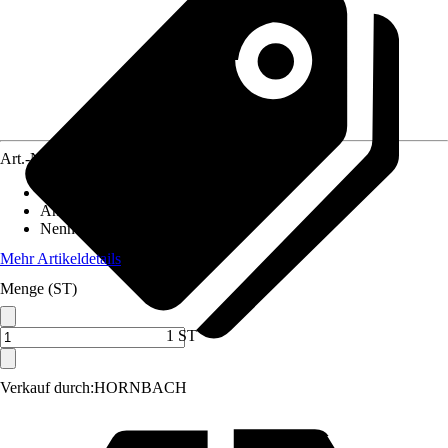
Art.-Nr.
5726963
Ausführung
:
Nass-/ Trockensauger
Antriebsart
:
Elektrisch
Nennaufnahmeleistung
:
1.200 W
Mehr Artikeldetails
Menge (ST)
1 ST
Verkauf durch:
HORNBACH