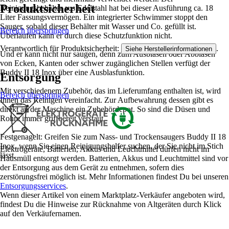
Produktsicherheit
Reinigungsbehälter aus Edelstahl hat bei dieser Ausführung ca. 18
Liter Fassungsvermögen. Ein integrierter Schwimmer stoppt den
Sauger, sobald dieser Behälter mit Wasser und Co. gefüllt ist.
Bereich überspringen
Überlaufen kann er durch diese Schutzfunktion nicht.
Verantwortlich für Produktsicherheit:
.
Siehe Herstellerinformationen
Und er kann nicht nur saugen, denn zum Ausblasen oder Abblasen
von Ecken, Kanten oder schwer zugänglichen Stellen verfügt der
Buddy II 18 Inox über eine Ausblasfunktion.
Entsorgung
Mit verschiedenem Zubehör, das im Lieferumfang enthalten ist, wird
Bereich überspringen
Ihnen das Reinigen vereinfacht. Zur Aufbewahrung dessen gibt es
direkt an der Maschine ein Zubehördepot. So sind die Düsen und
Rohre immer griffbereit verstaut.
Festgenagelt: Greifen Sie zum Nass- und Trockensaugers Buddy II 18
Inox, wenn Sie einen Reinigungshelfer suchen, der Sie nicht im Stich
Elektrogeräte, Batterien, Akkus und Leuchtmittel dürfen nicht im
lässt.
Hausmüll entsorgt werden. Batterien, Akkus und Leuchtmittel sind vor
der Entsorgung aus dem Gerät zu entnehmen, sofern dies
zerstörungsfrei möglich ist. Mehr Informationen findest Du bei unseren
Entsorgungsservices
.
Wenn dieser Artikel von einem Marktplatz-Verkäufer angeboten wird,
findest Du die Hinweise zur Rücknahme von Altgeräten durch Klick
auf den Verkäufernamen.