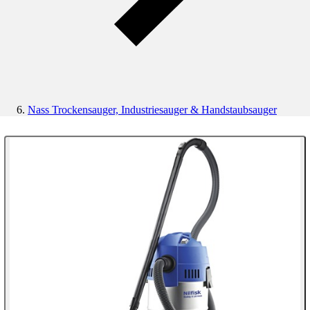
Nass Trockensauger, Industriesauger & Handstaubsauger