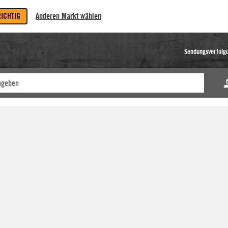
RICHTIG
Anderen Markt wählen
Sendungsverfolg