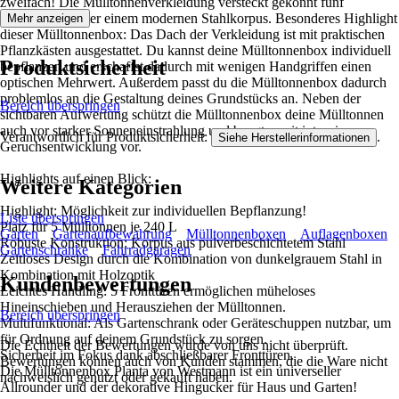
zweifach! Die Mülltonnenverkleidung versteckt gekonnt fünf
Mülltonnen hinter einem modernen Stahlkorpus. Besonderes Highlight
Mehr anzeigen
dieser Mülltonnenbox: Das Dach der Verkleidung ist mit praktischen
Pflanzkästen ausgestattet. Du kannst deine Mülltonnenbox individuell
Produktsicherheit
bepflanzen und erschaffst dadurch mit wenigen Handgriffen einen
optischen Mehrwert. Außerdem passt du die Mülltonnenbox dadurch
problemlos an die Gestaltung deines Grundstücks an. Neben der
Bereich überspringen
sichtbaren Aufwertung schützt die Mülltonnenbox deine Mülltonnen
auch vor starker Sonneneinstrahlung und beugt somit intensiver
Verantwortlich für Produktsicherheit:
.
Siehe Herstellerinformationen
Geruchsentwicklung vor.
Highlights auf einen Blick:
Weitere Kategorien
Highlight: Möglichkeit zur individuellen Bepflanzung!
Liste überspringen
Platz für 5 Mülltonnen je 240 L
Garten
Gartenaufbewahrung
Mülltonnenboxen
Auflagenboxen
Robuste Konstruktion: Korpus aus pulverbeschichtetem Stahl
Gartenschränke
Fahrradgaragen
Zeitloses Design durch die Kombination von dunkelgrauem Stahl in
Kombination mit Holzoptik
Kundenbewertungen
Leichtes Handling: 5 Fronttüren ermöglichen müheloses
Hineinschieben und Herausziehen der Mülltonnen.
Bereich überspringen
Multifunktional: Als Gartenschrank oder Geräteschuppen nutzbar, um
für Ordnung auf deinem Grundstück zu sorgen.
Die Echtheit der Bewertungen wurde von uns nicht überprüft.
Sicherheit im Fokus dank abschließbarer Fronttüren.
Bewertungen können auch von Kunden stammen, die die Ware nicht
Die Mülltonnenbox Planta von Westmann ist ein universeller
nachweislich genutzt oder gekauft haben.
Allrounder und der dekorative Hingucker für Haus und Garten!