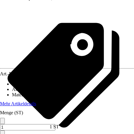
Art.-Nr.
12335777
Artikeltyp
:
Mülltonnenbox
Anwendungsbereich
:
Mülltonne
Material
:
Metall
Mehr Artikeldetails
Menge (ST)
1 ST