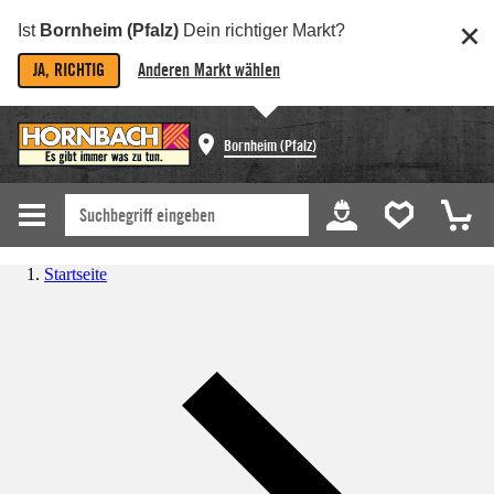
Ist
Bornheim (Pfalz)
Dein richtiger Markt?
JA, RICHTIG
Anderen Markt wählen
Bornheim (Pfalz)
Startseite