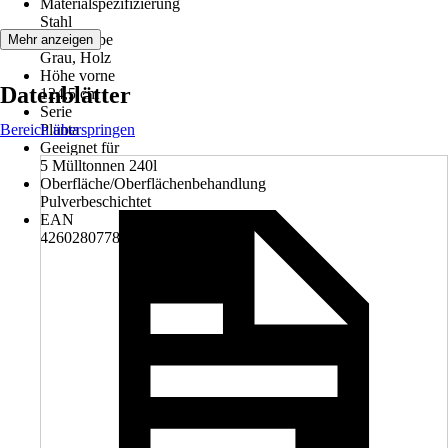
Materialspezifizierung
Stahl
Grundfarbe
Mehr anzeigen
Grau, Holz
Höhe vorne
Datenblätter
124,5 cm
Serie
Bereich überspringen
Planta
Geeignet für
5 Mülltonnen 240l
Oberfläche/Oberflächenbehandlung
Pulverbeschichtet
EAN
4260280778297