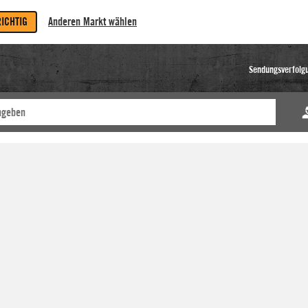
RICHTIG
Anderen Markt wählen
Sendungsverfolg