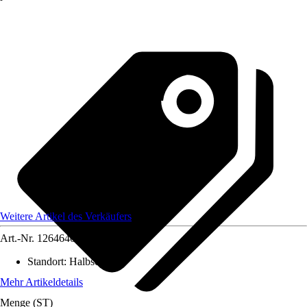
Weitere Artikel des Verkäufers
Art.-Nr.
12646403
Standort
:
Halbschatten
Mehr Artikeldetails
Menge (ST)