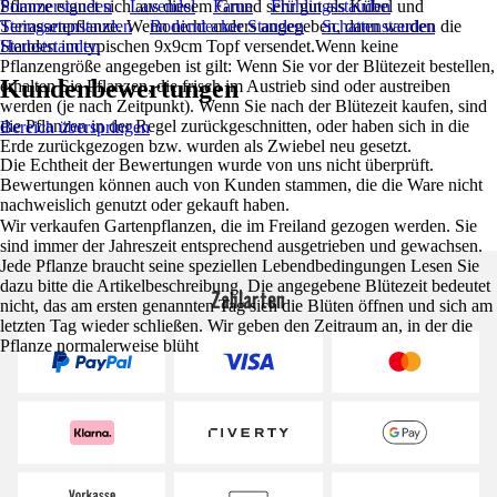
Pflanze eignet sich aus diesem Grund sehr gut als Kübel und
Sommerstauden
Lavendel
Farne
Frühlingsstauden
Terrassenpflanze. Wenn nicht anders angegeben, dann werden die
Steingartenstauden
Bodendecker Stauden
Schattenstauden
Stauden im typischen 9x9cm Topf versendet.Wenn keine
Herbststauden
Pflanzengröße angegeben ist gilt: Wenn Sie vor der Blütezeit bestellen,
Kundenbewertungen
erhalten Sie Pflanzen, die frisch im Austrieb sind oder austreiben
werden (je nach Zeitpunkt). Wenn Sie nach der Blütezeit kaufen, sind
die Pflanzen in der Regel zurückgeschnitten, oder haben sich in die
Bereich überspringen
Erde zurückgezogen bzw. wurden als Zwiebel neu gesetzt.
Die Echtheit der Bewertungen wurde von uns nicht überprüft.
Bewertungen können auch von Kunden stammen, die die Ware nicht
nachweislich genutzt oder gekauft haben.
Wir verkaufen Gartenpflanzen, die im Freiland gezogen werden. Sie
sind immer der Jahreszeit entsprechend ausgetrieben und gewachsen.
Jede Pflanze braucht seine speziellen Lebendbedingungen Lesen Sie
dazu bitte die Artikelbeschreibung. Die angegebene Blütezeit bedeutet
Zahlarten
nicht, das am ersten genannten Tag sich die Blüten öffnen und sich am
letzten Tag wieder schließen. Wir geben den Zeitraum an, in der die
Pflanze normalerweise blüht