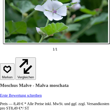
1
/
1
Vergleichen
Moschus Malve - Malva moschata
Erste Bewertung schreiben
Preis — 8,49 € * Alle Preise inkl. MwSt. und ggf. zzgl. Versandkosten
pro ST
8,49 €
*
/
ST