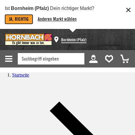
Ist
Bornheim (Pfalz)
Dein richtiger Markt?
JA, RICHTIG
Anderen Markt wählen
Bornheim (Pfalz)
Startseite