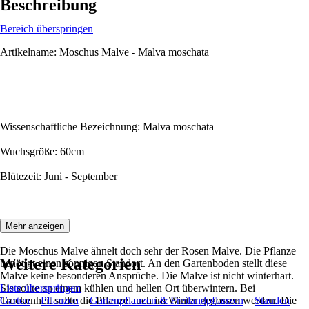
Beschreibung
Bereich überspringen
Artikelname: Moschus Malve - Malva moschata
Wissenschaftliche Bezeichnung: Malva moschata
Wuchsgröße: 60cm
Blütezeit: Juni - September
Beschreibung:
Mehr anzeigen
Die Moschus Malve ähnelt doch sehr der Rosen Malve. Die Pflanze
Weitere Kategorien
benötigt einen sonnigen Standort. An den Gartenboden stellt diese
Malve keine besonderen Ansprüche. Die Malve ist nicht winterhart.
Sie sollte an einem kühlen und hellen Ort überwintern. Bei
Liste überspringen
Trockenheit sollte die Pflanze auch im Winter gegossen werden. Die
Garten
Pflanzen
Gartenpflanzen & Freilandpflanzen
Stauden