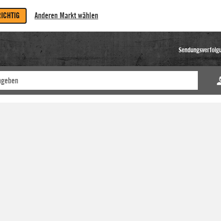
RICHTIG
Anderen Markt wählen
Sendungsverfolg