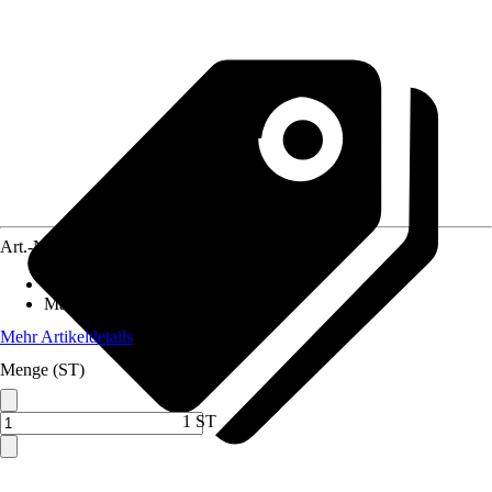
Art.-Nr.
6038186
Ausführung
:
Mörtelkübel
Material
:
Kunststoff
Mehr Artikeldetails
Menge (ST)
1 ST