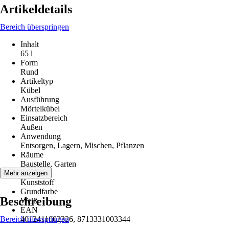
Artikeldetails
Bereich überspringen
Inhalt
65 l
Form
Rund
Artikeltyp
Kübel
Ausführung
Mörtelkübel
Einsatzbereich
Außen
Anwendung
Entsorgen, Lagern, Mischen, Pflanzen
Räume
Baustelle, Garten
Material
Mehr anzeigen
Kunststoff
Grundfarbe
Beschreibung
Weiß
EAN
Bereich überspringen
4012411002326, 8713331003344