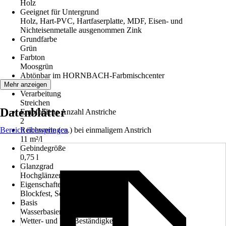
Holz
Geeignet für Untergrund
Holz, Hart-PVC, Hartfaserplatte, MDF, Eisen- und
Nichteisenmetalle ausgenommen Zink
Grundfarbe
Grün
Farbton
Moosgrün
Abtönbar im HORNBACH-Farbmischcenter
Nein
Mehr anzeigen
Verarbeitung
Streichen
Datenblätter
Empfohlene Anzahl Anstriche
2
Bereich überspringen
Reichweite (ca.) bei einmaligem Anstrich
11 m²/l
Gebindegröße
0,75 l
Glanzgrad
Hochglänzend
Eigenschaften
Blockfest, Schlagfest & Stoßfest
Basis
Wasserbasierend
Wetter- und UV-Beständigkeit