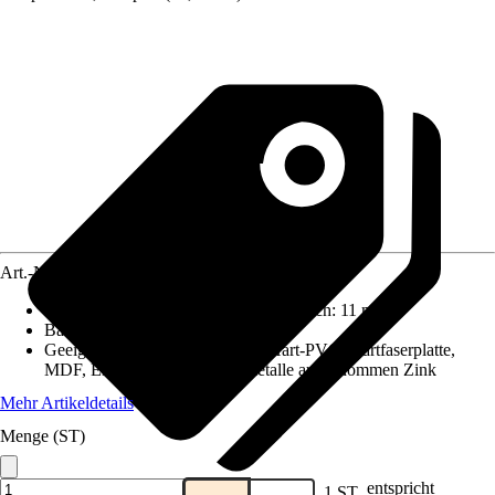
Art.-Nr.
10447586
Reichweite (ca.) bei einmaligem Anstrich
:
11 m²/l
Basis
:
Wasserbasierend
Geeignet für Untergrund
:
Holz, Hart-PVC, Hartfaserplatte,
MDF, Eisen- und Nichteisenmetalle ausgenommen Zink
Mehr Artikeldetails
Menge (ST)
entspricht
1 ST