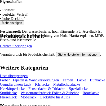
Eigenschaften
• Stoßfest
• perfekter Verlauf
• hohe Deckkraft
• blockfest
Mehr anzeigen
Festgenagelt:
Der wasserbasierte, hochglänzende, PU-Acryllack ist
Produktsicherheit
ideal geeignet für die Beschichtung von Holz, Hartfaserplatten, MDF,
Eisen- und Nichtmetalle.
Bereich überspringen
Verantwortlich für Produktsicherheit:
.
Siehe Herstellerinformationen
Weitere Kategorien
Liste überspringen
Farben, Tapeten & Wandverkleidungen
Farben
Lacke
Buntlacke
Grundierungen Lack
Klarlacke
Metallschutzlacke
Heizkörperlacke
Fensterlacke & Türlacke
Speziallacke
Sprühlacke
Wassertransferdruck Folien & Zubehör
Bootslacke
Fliesenlack
Möbellack
Lackstifte für Autos