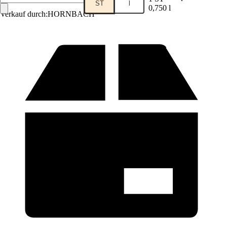
ST
l
0,750 l
Verkauf durch:
HORNBACH