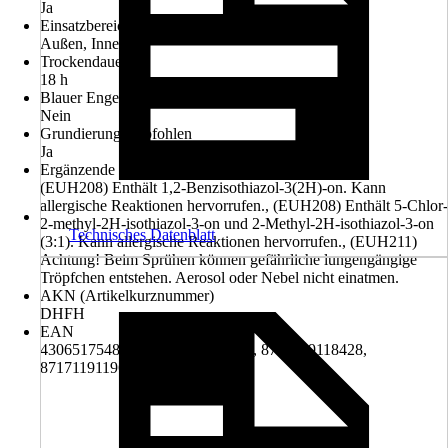
Ja
Einsatzbereich
Außen, Innen
Trockendauer ca.
18 h
Blauer Engel
Nein
Grundierung empfohlen
Ja
Ergänzende Gefahrenmerkmale (EUH-Sätze)
(EUH208) Enthält 1,2-Benzisothiazol-3(2H)-on. Kann
allergische Reaktionen hervorrufen., (EUH208) Enthält 5-Chlor-
2-methyl-2H-isothiazol-3-on und 2-Methyl-2H-isothiazol-3-on
Technisches Datenblatt
(3:1). Kann allergische Reaktionen hervorrufen., (EUH211)
Achtung! Beim Sprühen können gefährliche lungengängige
Tröpfchen entstehen. Aerosol oder Nebel nicht einatmen.
AKN (Artikelkurznummer)
DHFH
EAN
4306517548995, 8717119112211, 8717119118428,
8717119119609, 8717119120124