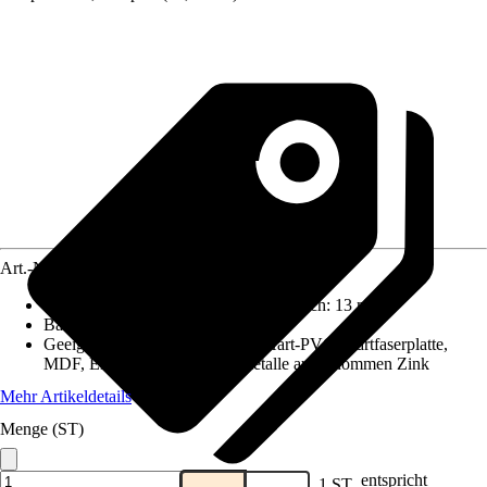
Art.-Nr.
10447538
Reichweite (ca.) bei einmaligem Anstrich
:
13 m²/l
Basis
:
Lösemittelhaltig
Geeignet für Untergrund
:
Holz, Hart-PVC, Hartfaserplatte,
MDF, Eisen- und Nichteisenmetalle ausgenommen Zink
Mehr Artikeldetails
Menge (ST)
entspricht
1 ST