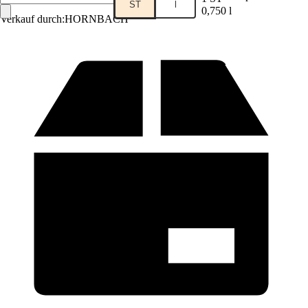
ST
l
0,750 l
Verkauf durch:
HORNBACH