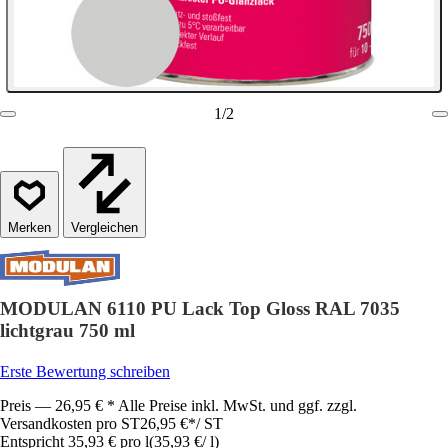
1
/
2
Vergleichen
MODULAN 6110 PU Lack Top Gloss RAL 7035
lichtgrau 750 ml
Erste Bewertung schreiben
Preis — 26,95 € * Alle Preise inkl. MwSt. und ggf. zzgl.
Versandkosten pro ST
26,95 €
*
/
ST
Entspricht 35,93 € pro l
(
35,93 €
/
l
)