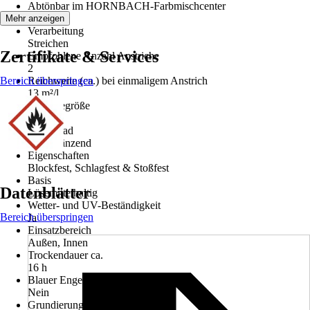
Abtönbar im HORNBACH-Farbmischcenter
Nein
Mehr anzeigen
Verarbeitung
Streichen
Zertifikate & Services
Empfohlene Anzahl Anstriche
2
Bereich überspringen
Reichweite (ca.) bei einmaligem Anstrich
13 m²/l
Gebindegröße
0,75 l
Glanzgrad
Hochglänzend
Eigenschaften
Blockfest, Schlagfest & Stoßfest
Basis
Datenblätter
Lösemittelhaltig
Wetter- und UV-Beständigkeit
Bereich überspringen
Ja
Einsatzbereich
Außen, Innen
Trockendauer ca.
16 h
Blauer Engel
Nein
Grundierung empfohlen