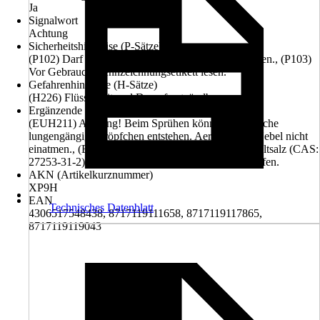
Ja
Signalwort
Achtung
Sicherheitshinweise (P-Sätze)
(P102) Darf nicht in die Hände von Kindern gelangen., (P103)
Vor Gebrauch Kennzeichnungsetikett lesen.
Gefahrenhinweise (H-Sätze)
(H226) Flüssigkeit und Dampf entzündbar.
Ergänzende Gefahrenmerkmale (EUH-Sätze)
(EUH211) Achtung! Beim Sprühen können gefährliche
lungengängige Tröpfchen entstehen. Aerosol oder Nebel nicht
einatmen., (EUH208) Enthält Neodecansäure, Cobaltsalz (CAS:
27253-31-2). Kann allergische Reaktionen hervorrufen.
AKN (Artikelkurznummer)
XP9H
EAN
Technisches Datenblatt
4306517548438, 8717119111658, 8717119117865,
8717119119043