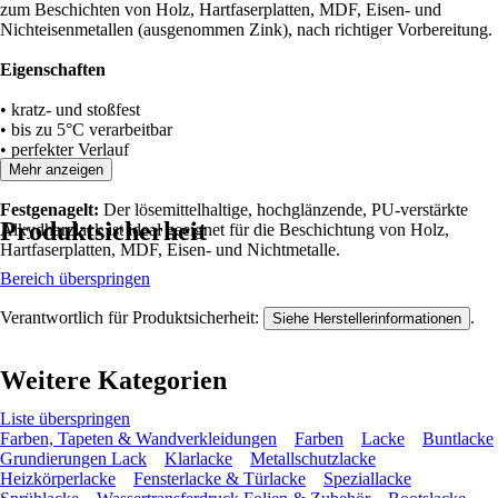
zum Beschichten von Holz, Hartfaserplatten, MDF, Eisen- und
Nichteisenmetallen (ausgenommen Zink), nach richtiger Vorbereitung.
Eigenschaften
• kratz- und stoßfest
• bis zu 5°C verarbeitbar
• perfekter Verlauf
• blockfest
Mehr anzeigen
Festgenagelt:
Der lösemittelhaltige, hochglänzende, PU-verstärkte
Produktsicherheit
Alkydharzlack ist ideal geeignet für die Beschichtung von Holz,
Hartfaserplatten, MDF, Eisen- und Nichtmetalle.
Bereich überspringen
Verantwortlich für Produktsicherheit:
.
Siehe Herstellerinformationen
Weitere Kategorien
Liste überspringen
Farben, Tapeten & Wandverkleidungen
Farben
Lacke
Buntlacke
Grundierungen Lack
Klarlacke
Metallschutzlacke
Heizkörperlacke
Fensterlacke & Türlacke
Speziallacke